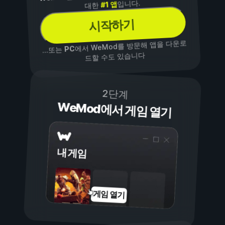
입니다.
#1 앱
대한
시작하기
에서 WeMod를 방문해 앱을 다운로
PC
...또는
드할 수도 있습니다
2단계
WeMod에서 게임 열기
내 게임
게임 열기