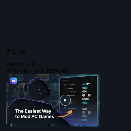
치트
16
WeMod 소개
WeMod를 사용한 모딩의 개요