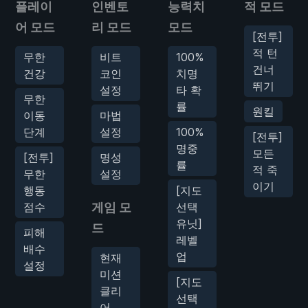
플레이
인벤토
능력치
적 모드
어 모드
리 모드
모드
[전투]
적 턴
무한
비트
100%
건너
건강
코인
치명
뛰기
설정
타 확
무한
률
원킬
이동
마법
단계
설정
100%
[전투]
명중
모든
[전투]
명성
률
적 죽
무한
설정
이기
행동
[지도
점수
게임 모
선택
유닛]
드
피해
레벨
배수
업
현재
설정
미션
[지도
클리
선택
어