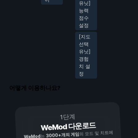
유닛]
능력
점수
설정
[지도
선택
유닛]
경험
치 설
정
어떻게 이용하나요?
1단계
WeMod 다운로드
의 모드 및 치트에
3000+개의 게임
는
WeMod