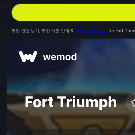
무한 건강 받기, 무한 이동 단계 &
14개의 다른 모드
for
Fort Tri