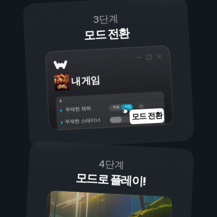
3단계
모드 전환
내 게임
켜짐
꺼짐
무제한 체력
모드 전환
무제한 스태미너
4단계
모드로 플레이!