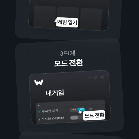
게임 열기
3단계
모드 전환
내 게임
켜짐
꺼짐
무제한 체력
모드 전환
무제한 스태미너