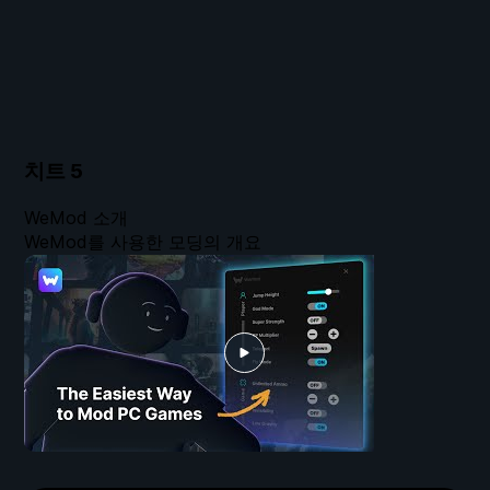
치트
5
WeMod 소개
WeMod를 사용한 모딩의 개요