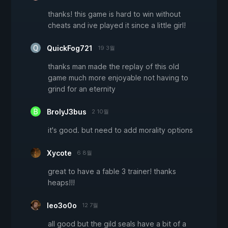
thanks! this game is hard to win without
cheats and ive played it since a little girl!
QuickFog721
19 3월
thanks man made the replay of this old
game much more enjoyable not having to
grind for an eternity
BrolyJ3bus
2 10월
it's good. but need to add morality options
Xycote
6 8월
great to have a fable 3 trainer! thanks
heaps!!!
leo3o0o
12 7월
all good but the gild seals have a bit of a