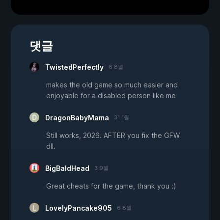
댓글
TwistedPerfectly
6 8월
makes the old game so much easier and
enjoyable for a disabled person like me
DragonBabyMama
31 1월
Still works, 2026. AFTER you fix the GFW
dll.
BigBaldHead
3 9월
Great cheats for the game, thank you :)
LovelyPancake905
6 8월