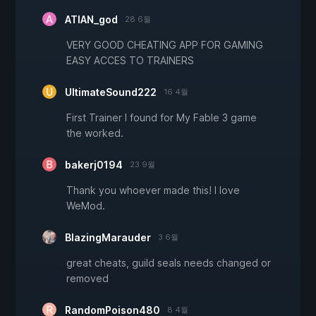
ATIAN_god
28 6월
VERY GOOD CHEATING APP FOR GAMING
EASY ACCES TO TRAINERS
UltimateSound222
16 4월
First Trainer I found for My Fable 3 game
the worked.
bakerj0194
23 9월
Thank you whoever made this! I love
WeMod.
BlazingMarauder
3 6월
great cheats, guild seals needs changed or
removed
RandomPoison480
8 4월