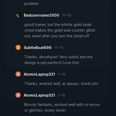
problem
Badusername2000
20 6월
good trainer, but the infinite guild seals
cheat makes the guild seal counter glitch
out, even after you turn the cheat off
SubtleBoat699
30 5월
Thanks, developer! Very useful and the
design is just perfect! Love this!
AtomicLaptop321
9 5월
Thanks, worked well, as always. Great job!
AtomicLaptop321
8 5월
Bloody fantastic, worked well with no errors
or glitches, nicely done!