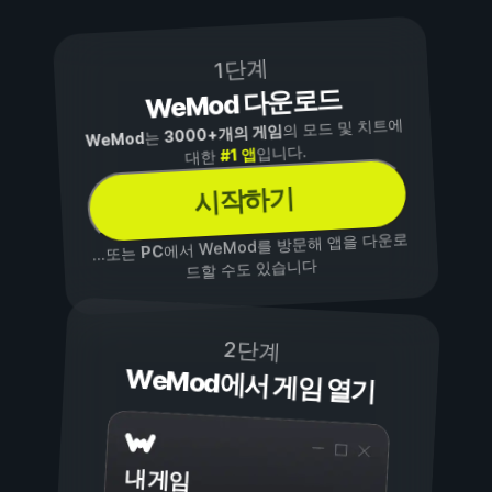
1단계
WeMod 다운로드
의 모드 및 치트에
3000+개의 게임
는
WeMod
입니다.
#1 앱
대한
시작하기
에서 WeMod를 방문해 앱을 다운로
PC
...또는
드할 수도 있습니다
2단계
WeMod에서 게임 열기
내 게임