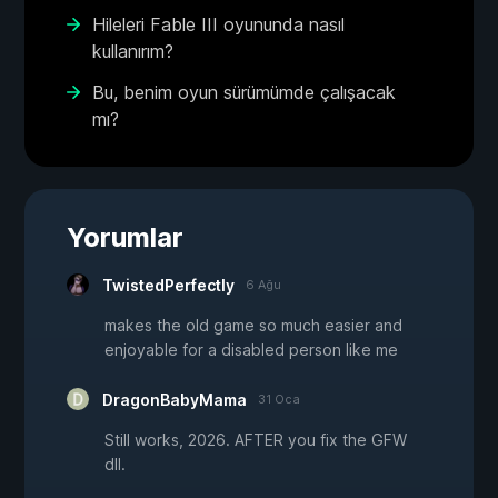
Hileleri Fable III oyununda nasıl
kullanırım?
Bu, benim oyun sürümümde çalışacak
mı?
Yorumlar
TwistedPerfectly
6 Ağu
makes the old game so much easier and
enjoyable for a disabled person like me
DragonBabyMama
31 Oca
Still works, 2026. AFTER you fix the GFW
dll.