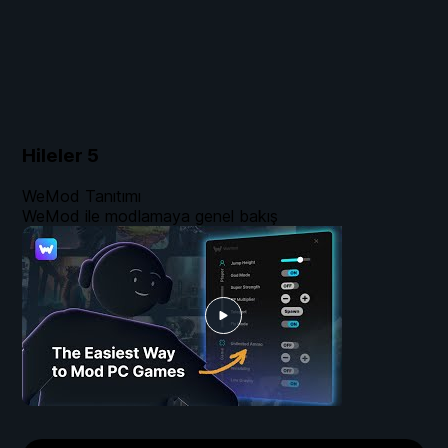
Hileler
5
WeMod Tanıtımı
WeMod ile modlamaya genel bakış