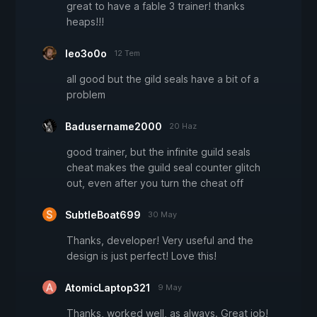
great to have a fable 3 trainer! thanks
heaps!!!
leo3o0o
12 Tem
all good but the gild seals have a bit of a
problem
Badusername2000
20 Haz
good trainer, but the infinite guild seals
cheat makes the guild seal counter glitch
out, even after you turn the cheat off
SubtleBoat699
30 May
Thanks, developer! Very useful and the
design is just perfect! Love this!
AtomicLaptop321
9 May
Thanks, worked well, as always. Great job!