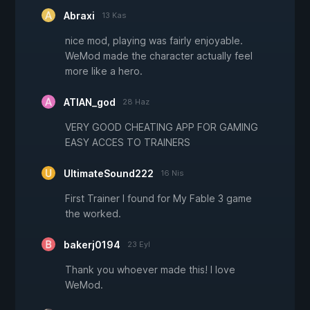
Abraxi
13 Kas
nice mod, playing was fairly enjoyable.
WeMod made the character actually feel
more like a hero.
ATIAN_god
28 Haz
VERY GOOD CHEATING APP FOR GAMING
EASY ACCES TO TRAINERS
UltimateSound222
16 Nis
First Trainer I found for My Fable 3 game
the worked.
bakerj0194
23 Eyl
Thank you whoever made this! I love
WeMod.