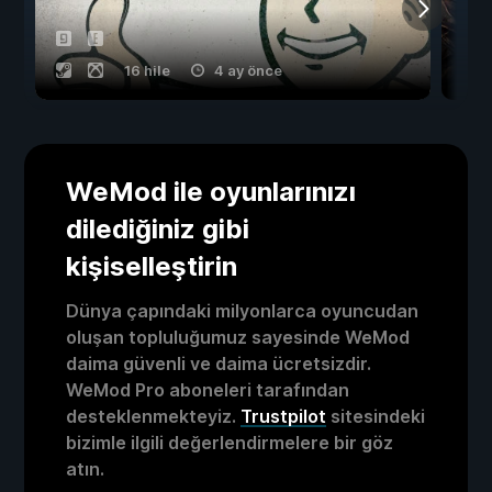
16 hile
4 ay önce
WeMod ile oyunlarınızı
dilediğiniz gibi
kişiselleştirin
Dünya çapındaki milyonlarca oyuncudan
oluşan topluluğumuz sayesinde WeMod
daima güvenli ve daima ücretsizdir.
WeMod Pro aboneleri tarafından
desteklenmekteyiz.
Trustpilot
sitesindeki
bizimle ilgili değerlendirmelere bir göz
atın.