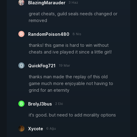
BlazingMarauder
3 Haz
great cheats, guild seals needs changed or
removed
RandomPoison480
8 Nis
thanks! this game is hard to win without
cheats and ive played it since a little girl!
QuickFog721
19 Mar
thanks man made the replay of this old
game much more enjoyable not having to
grind for an eternity
BrolyJ3bus
2 Eki
it's good. but need to add morality options
Xycote
6 Ağu