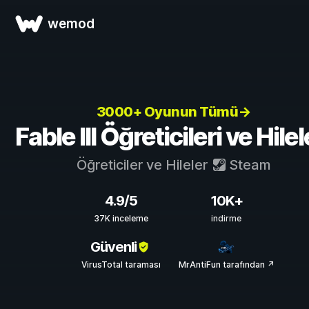
wemod
3000+ Oyunun Tümü→
Fable III Öğreticileri ve Hilel
Öğreticiler ve Hileler
Steam
4.9/5
10K+
37K inceleme
indirme
Güvenli
VirusTotal taraması
MrAntiFun tarafından ↗