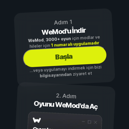
Adım 1
WeMod'u İndir
için modlar ve
3000+ oyun
,
WeMod
1 numaralı uygulamadır
hileler için
Başla
...veya uygulamayı indirmek için bizi
ziyaret et
bilgisayarından
2. Adım
Oyunu WeMod'da Aç