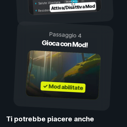
Attivo
Disattivo
Salute illimitata
Attiva/Disattiva Mod
Resistenza illimitata
Passaggio 4
Gioca con Mod!
✓ Mod abilitate
Ti potrebbe piacere anche