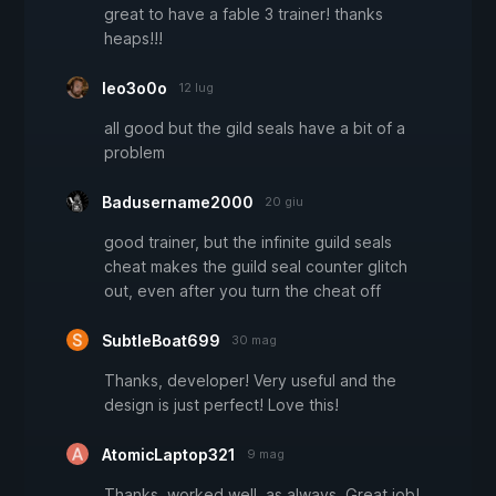
great to have a fable 3 trainer! thanks
heaps!!!
leo3o0o
12 lug
all good but the gild seals have a bit of a
problem
Badusername2000
20 giu
good trainer, but the infinite guild seals
cheat makes the guild seal counter glitch
out, even after you turn the cheat off
SubtleBoat699
30 mag
Thanks, developer! Very useful and the
design is just perfect! Love this!
AtomicLaptop321
9 mag
Thanks, worked well, as always. Great job!