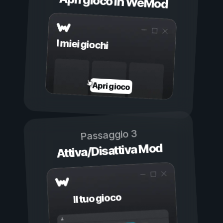
Apri gioco in WeMod
I miei giochi
Apri gioco
Passaggio 3
Attiva/Disattiva Mod
Il tuo gioco