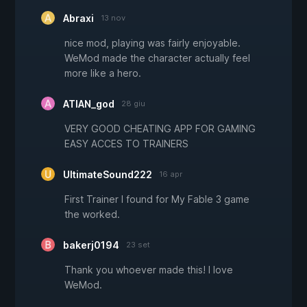
Abraxi
13 nov
nice mod, playing was fairly enjoyable.
WeMod made the character actually feel
more like a hero.
ATIAN_god
28 giu
VERY GOOD CHEATING APP FOR GAMING
EASY ACCES TO TRAINERS
UltimateSound222
16 apr
First Trainer I found for My Fable 3 game
the worked.
bakerj0194
23 set
Thank you whoever made this! I love
WeMod.