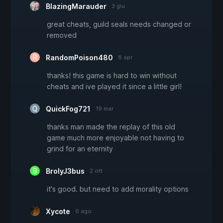
BlazingMarauder
3 giu
great cheats, guild seals needs changed or
removed
RandomPoison480
8 apr
thanks! this game is hard to win without
cheats and ive played it since a little girl!
QuickFog721
19 mar
thanks man made the replay of this old
game much more enjoyable not having to
grind for an eternity
BrolyJ3bus
2 ott
it's good. but need to add morality options
Xycote
6 ago