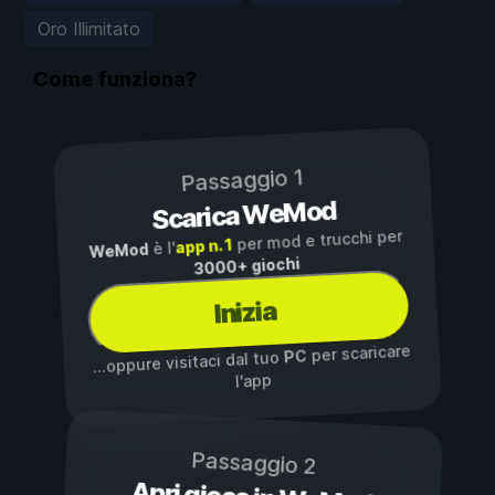
Oro Illimitato
Come funziona?
Passaggio 1
Scarica WeMod
per mod e trucchi per
app n. 1
è l'
WeMod
3000+ giochi
Inizia
per scaricare
PC
...oppure visitaci dal tuo
l'app
Passaggio 2