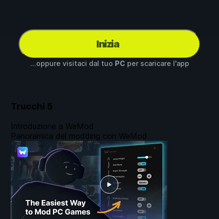
Inizia
...oppure visitaci dal tuo
PC
per scaricare l'app
Trucchi
5
Introduzione a WeMod
Panoramica del modding con WeMod