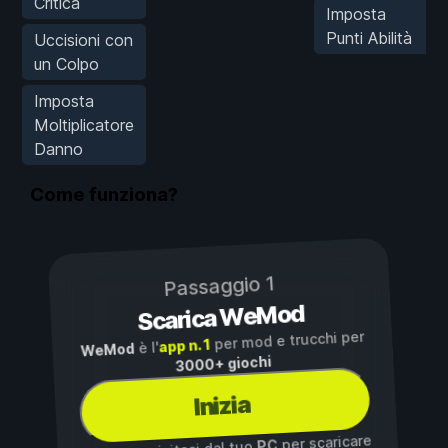
Critica
Imposta
Punti Abilità
Uccisioni con
un Colpo
Imposta
Moltiplicatore
Danno
Come funziona?
Passaggio 1
Scarica WeMod
per mod e trucchi per
app n. 1
è l'
WeMod
3000+ giochi
Inizia
per scaricare
PC