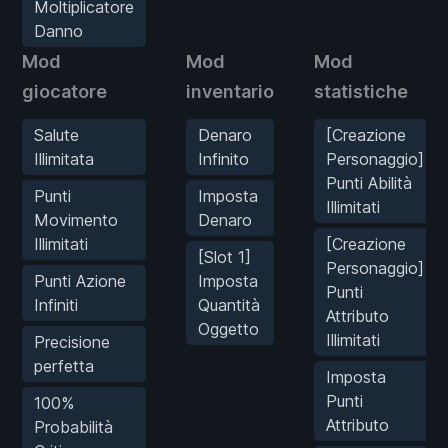
Moltiplicatore
Danno
Mod
Mod
Mod
giocatore
inventario
statistiche
Salute
Denaro
[Creazione
Illimitata
Infinito
Personaggio]
Punti Abilità
Punti
Imposta
Illimitati
Movimento
Denaro
Illimitati
[Creazione
[Slot 1]
Personaggio]
Punti Azione
Imposta
Punti
Infiniti
Quantità
Attributo
Oggetto
Illimitati
Precisione
perfetta
Imposta
Punti
100%
Attributo
Probabilità