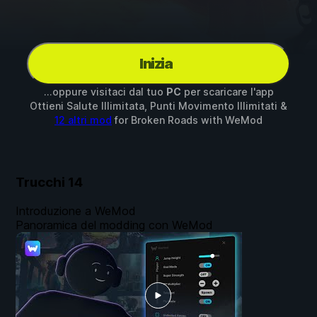
Inizia
...oppure visitaci dal tuo
PC
per scaricare l'app
Ottieni Salute Illimitata, Punti Movimento Illimitati &
12 altri mod
for
Broken Roads
with
WeMod
Trucchi
14
Introduzione a WeMod
Panoramica del modding con WeMod