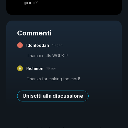
gioco?
Commenti
Idonloddah
10 gen
Thanxxx...Its WORK!!!
Richmon
18 apr
Thanks for making the mod!
Unisciti alla discussione