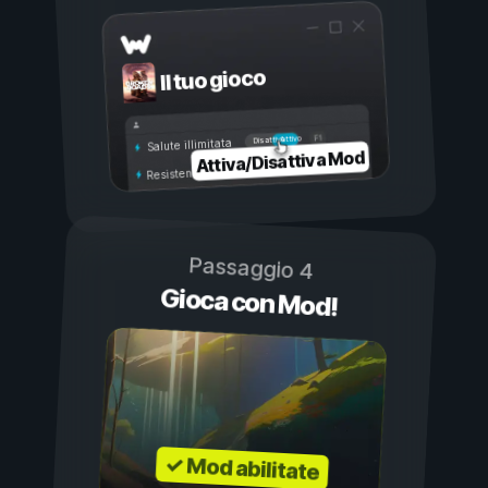
Il tuo gioco
Attivo
Disattivo
Salute illimitata
Attiva/Disattiva Mod
Resistenza illimitata
Passaggio 4
Gioca con Mod!
✓ Mod abilitate