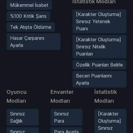
İstatistik Modları
Mükemmel İsabet
[Karakter Oluşturma]
%100 Kritik Şans
Sınırsız Yetenek
Tek Atışta Öldürme
Puanı
Hasar Çarpanını
[Karakter Oluşturma]
Ayarla
Sınırsız Nitelik
Puanları
Özellik Puanları Belirle
Beceri Puanlarını
Ayarla
Oyuncu
Envanter
İstatistik
Modları
Modları
Modları
Sınırsız
Sınırsız
[Karakter
Sağlık
Para
Oluşturma]
Sınırsız
Sınırsız
Para Ayarla