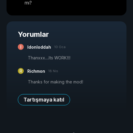
mı?
Yorumlar
Idonloddah
10 Oca
Thanxxx...Its WORK!!!
Richmon
18 Nis
Thanks for making the mod!
Tartışmaya katıl