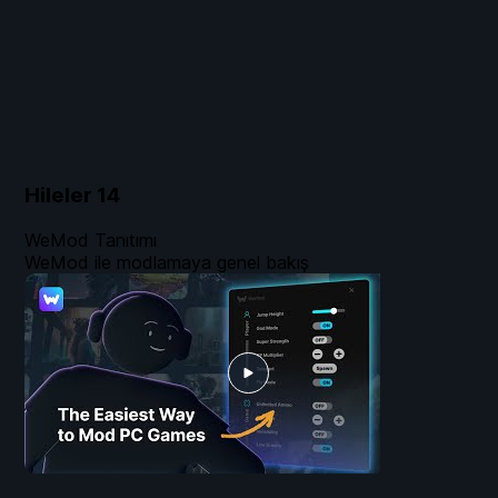
Hileler
14
WeMod Tanıtımı
WeMod ile modlamaya genel bakış