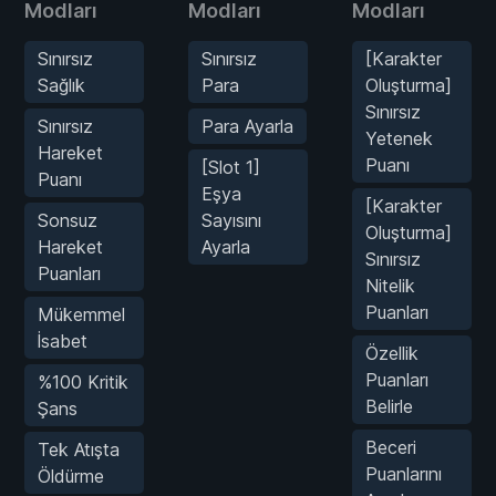
Modları
Modları
Modları
Sınırsız
Sınırsız
[Karakter
Sağlık
Para
Oluşturma]
Sınırsız
Sınırsız
Para Ayarla
Yetenek
Hareket
Puanı
[Slot 1]
Puanı
Eşya
[Karakter
Sonsuz
Sayısını
Oluşturma]
Hareket
Ayarla
Sınırsız
Puanları
Nitelik
Puanları
Mükemmel
İsabet
Özellik
Puanları
%100 Kritik
Belirle
Şans
Beceri
Tek Atışta
Puanlarını
Öldürme