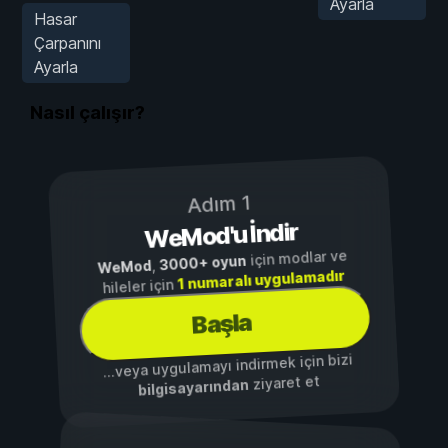
Ayarla
Hasar
Çarpanını
Ayarla
Nasıl çalışır?
Adım 1
WeMod'u İndir
için modlar ve
3000+ oyun
,
WeMod
1 numaralı uygulamadır
hileler için
Başla
...veya uygulamayı indirmek için bizi
ziyaret et
bilgisayarından