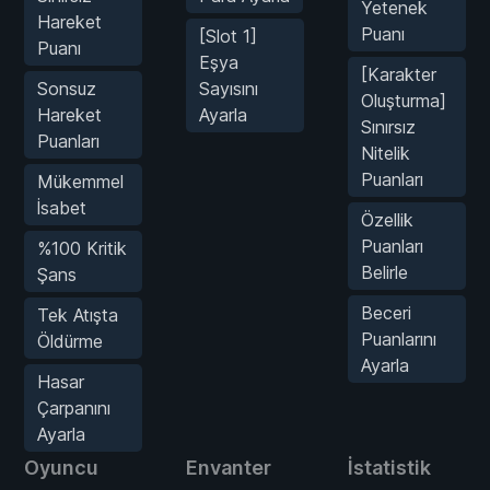
Yetenek
Hareket
Puanı
[Slot 1]
Puanı
Eşya
[Karakter
Sonsuz
Sayısını
Oluşturma]
Hareket
Ayarla
Sınırsız
Puanları
Nitelik
Puanları
Mükemmel
İsabet
Özellik
Puanları
%100 Kritik
Belirle
Şans
Beceri
Tek Atışta
Puanlarını
Öldürme
Ayarla
Hasar
Çarpanını
Ayarla
Oyuncu
Envanter
İstatistik