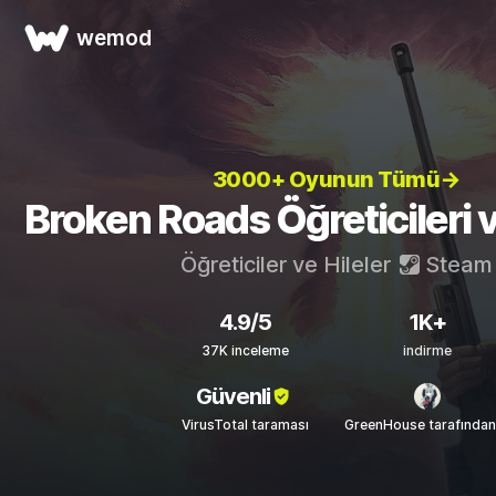
wemod
3000+ Oyunun Tümü→
Broken Roads Öğreticileri v
Öğreticiler ve Hileler
Steam
4.9/5
1K+
37K inceleme
indirme
Güvenli
VirusTotal taraması
GreenHouse tarafında