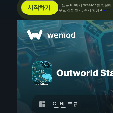
...또는
PC
에서 WeMod를 방문해
시작하기
무료 건설 받기, 즉시 합성 &
22개