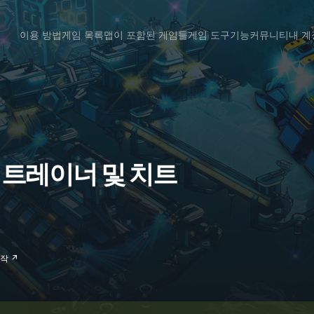
이용 방법
게임 목록
맵이 포함된 게임들
게임 도구
기능
커뮤니티
내 계
ion 트레이너 및 치트
제작 ↗