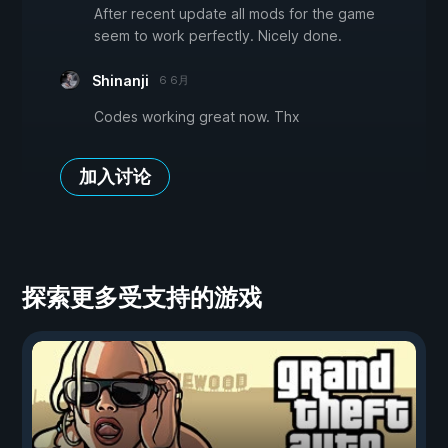
After recent update all mods for the game
seem to work perfectly. Nicely done.
Shinanji
6 6月
Codes working great now. Thx
加入讨论
探索更多受支持的游戏