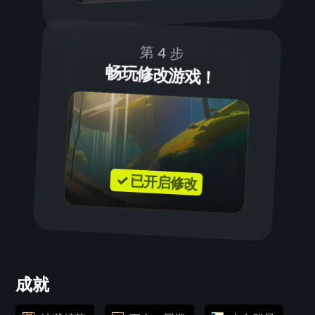
第 4 步
畅玩修改游戏！
✓ 已开启修改
成就