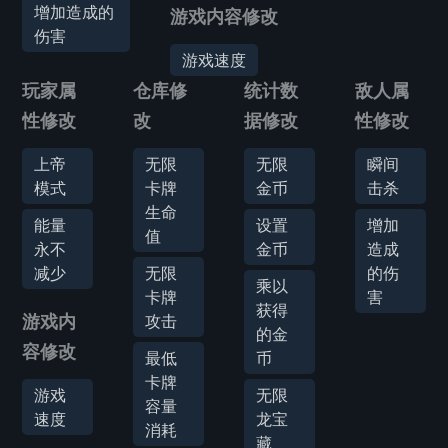
增加造成的
游戏内容修改
伤害
游戏速度
玩家属
仓库修
统计数
敌人属
性修改
改
据修改
性修改
上帝
无限
无限
瞬间
模式
卡牌
金币
击杀
生命
能量
设置
增加
值
永不
金币
造成
减少
无限
的伤
乘以
卡牌
害
获得
游戏内
攻击
的金
容修改
最低
币
卡牌
游戏
无限
容量
速度
龙宝
消耗
藏