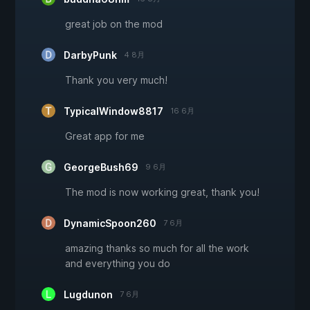
great job on the mod
DarbyPunk
4 8月
Thank you very much!
TypicalWindow8817
16 6月
Great app for me
GeorgeBush69
9 6月
The mod is now working great, thank you!
DynamicSpoon260
7 6月
amazing thanks so much for all the work
and everything you do
Lugdunon
7 6月