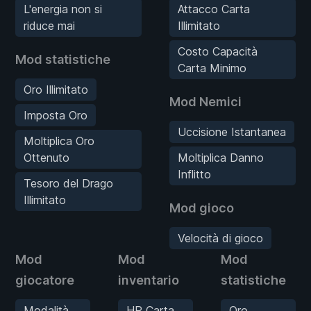
L'energia non si
Attacco Carta
riduce mai
Illimitato
Costo Capacità
Mod statistiche
Carta Minimo
Oro Illimitato
Mod Nemici
Imposta Oro
Uccisione Istantanea
Moltiplica Oro
Ottenuto
Moltiplica Danno
Inflitto
Tesoro del Drago
Illimitato
Mod gioco
Velocità di gioco
Mod
Mod
Mod
giocatore
inventario
statistiche
Modalità
HP Carta
Oro