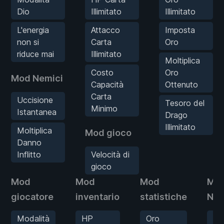
Dio
Illimitato
Illimitato
L'energia
Attacco
Imposta
non si
Carta
Oro
riduce mai
Illimitato
Moltiplica
Costo
Oro
Mod Nemici
Capacità
Ottenuto
Carta
Uccisione
Tesoro del
Minimo
Istantanea
Drago
Illimitato
Moltiplica
Mod gioco
Danno
Inflitto
Velocità di
gioco
Mod
Mod
Mod
Mo
giocatore
inventario
statistiche
Nem
Modalità
HP
Oro
Uc