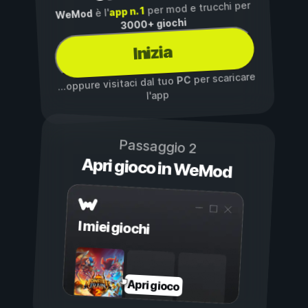
per mod e trucchi per
app n. 1
è l'
WeMod
3000+ giochi
Inizia
per scaricare
PC
...oppure visitaci dal tuo
l'app
Passaggio 2
Apri gioco in WeMod
I miei giochi
Apri gioco