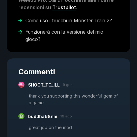
WeMod Pro. Dai un'occhiata alle nostre
recensioni su
Trustpilot
.
Come uso i trucchi in Monster Train 2?
Funzionerà con la versione del mio
gioco?
Commenti
SHOOT_TO_ILL
9 gen
thank you supporting this wonderful gem of
a game
buddha68nm
16 ago
great job on the mod