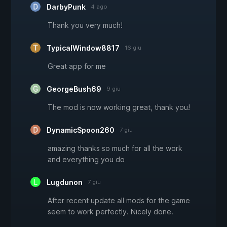
DarbyPunk
4 ago
Thank you very much!
TypicalWindow8817
16 giu
Great app for me
GeorgeBush69
9 giu
The mod is now working great, thank you!
DynamicSpoon260
7 giu
amazing thanks so much for all the work
and everything you do
Lugdunon
7 giu
After recent update all mods for the game
seem to work perfectly. Nicely done.