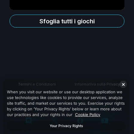
Sfoglia tutti i giochi
Termini e Condizioni
Informativa sulla Privacy
When you visit our website or use our desktop application we
Assistenza
use technologies like cookies to provide our services, analyze
site traffic, and market our services to you. Exercise your rights
by clicking on ‘Your Privacy Rights’ below or learn more about
our practices and your rights in our
Cookie Policy
Your Privacy Rights