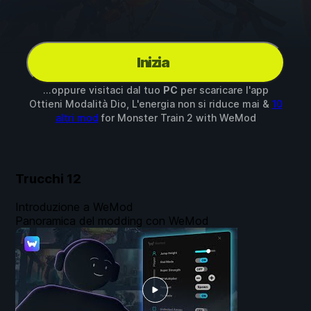
Inizia
...oppure visitaci dal tuo
PC
per scaricare l'app
Ottieni Modalità Dio, L'energia non si riduce mai &
10
altri mod
for
Monster Train 2
with
WeMod
Trucchi
12
Introduzione a WeMod
Panoramica del modding con WeMod