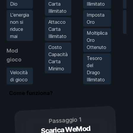
Dio
Carta
Illimitato
Is
Illimitato
L'energia
Imposta
Mol
non si
Attacco
Oro
Da
riduce
Carta
Inf
Moltiplica
mai
Illimitato
Oro
Costo
Ottenuto
Mod
Capacità
Tesoro
gioco
Carta
del
Minimo
Velocità
Drago
di gioco
Illimitato
Come funziona?
Passaggio 1
Scarica WeMod