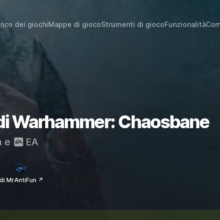
enco dei giochi
Mappe di gioco
Strumenti di gioco
Funzionalità
Com
i di Warhammer: Chaosbane
m
e
EA
di MrAntiFun ↗