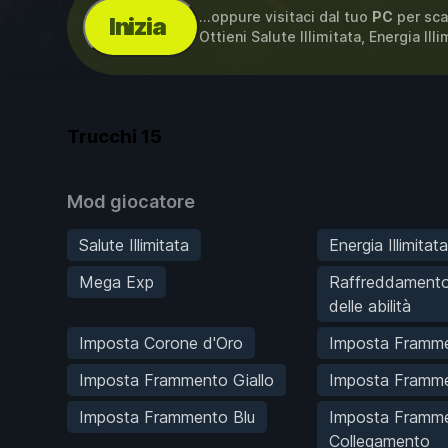
...oppure visitaci dal tuo
PC
per sca
Inizia
Ottieni Salute Illimitata, Energia Ill
Trucchi
15
Mod giocatore
Salute Illimitata
Energia Illimitata
Mega Exp
Raffreddamento
delle abilità
Imposta Corone d'Oro
Imposta Framm
Imposta Frammento Giallo
Imposta Framm
Imposta Frammento Blu
Imposta Framme
Collegamento