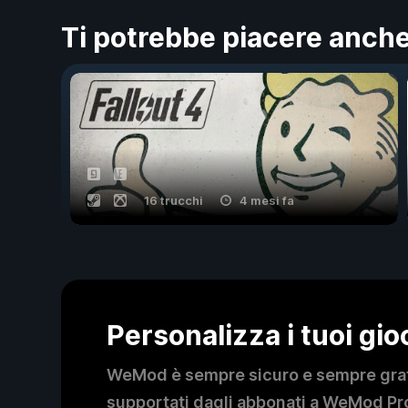
Ti potrebbe piacere anch
16 trucchi
4 mesi fa
Personalizza i tuoi gi
WeMod è sempre sicuro e sempre gratui
supportati dagli abbonati a WeMod Pro