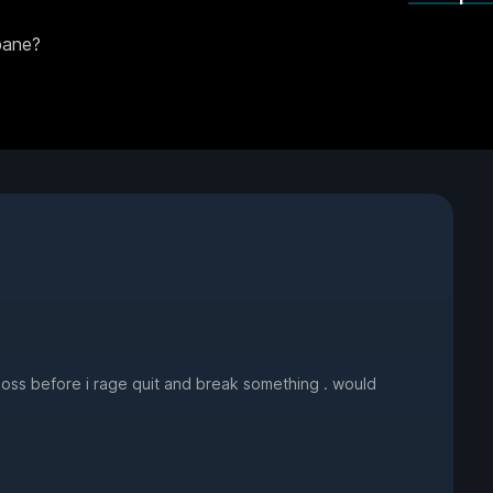
bane?
?
oss before i rage quit and break something . would