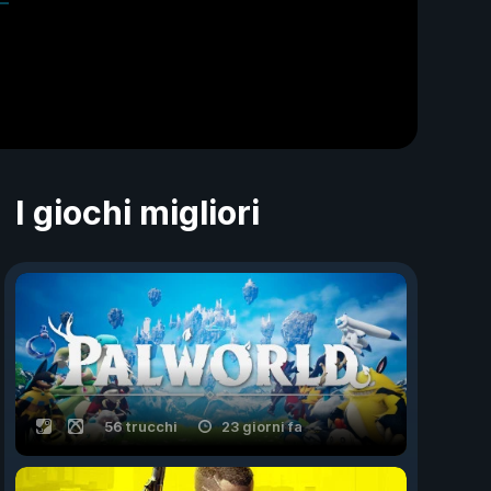
I giochi migliori
56 trucchi
23 giorni fa