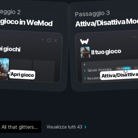
aggio 2
Passaggio 3
 gioco in WeMod
Attiva/Disattiva Mo
ei giochi
Il tuo gioco
Attivo
Disattivo
Salute illimitata
Attiva/Disattiv
Apri gioco
Resistenza illimitata
All that glitters...
Visualizza tutti 43