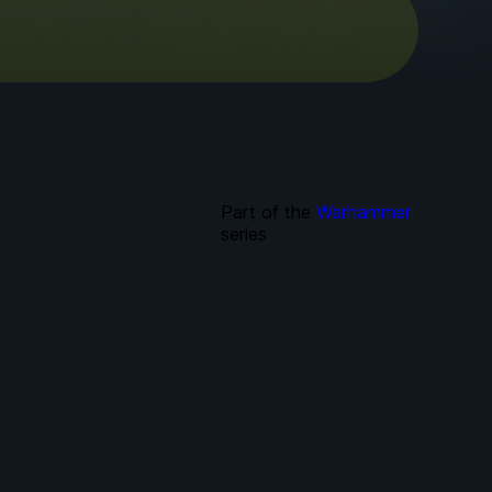
Part of the
Warhammer
series