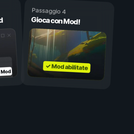
Passaggio 4
Gioca con Mod!
d
✓ Mod abilitate
a Mod