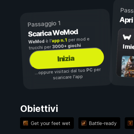
Pass
Apri
Passaggio 1
Scarica WeMod
per mod e
app n. 1
è l'
WeMod
3000+ giochi
I mi
trucchi per
Inizia
per
PC
...oppure visitaci dal tuo
scaricare l'app
Obiettivi
Get your feet wet
Battle-ready