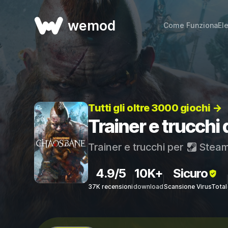
wemod
Come Funziona
El
Tutti gli oltre 3000 giochi →
Trainer e trucch
Trainer e trucchi per
Stea
4.9/5
10K+
Sicuro
37K recensioni
download
Scansione VirusTotal