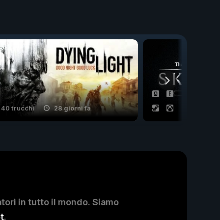
40 trucchi
28 giorni fa
14 trucchi
ori in tutto il mondo. Siamo
t
.