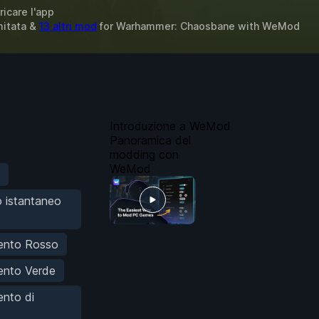
ricare l'app
imitata &
13 altri mod
for
Warhammer: Chaosbane
with
WeMod
Introduzione a WeMod
Panoramica del
modding con
WeMod
 istantaneo
ento Rosso
ento Verde
nto di