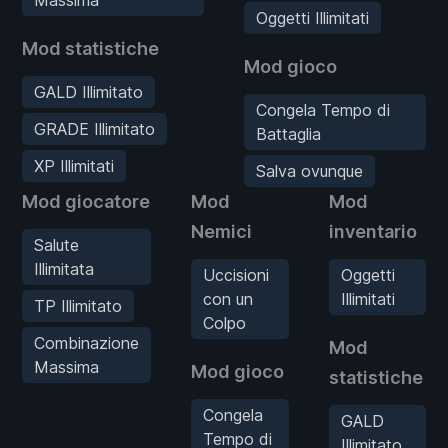
Oggetti Illimitati
Mod statistiche
Mod gioco
GALD Illimitato
Congela Tempo di
GRADE Illimitato
Battaglia
XP Illimitati
Salva ovunque
Mod giocatore
Mod
Mod
Nemici
inventario
Salute
Illimitata
Uccisioni
Oggetti
con un
Illimitati
TP Illimitato
Colpo
Combinazione
Mod
Massima
Mod gioco
statistiche
Congela
GALD
Tempo di
Illimitato