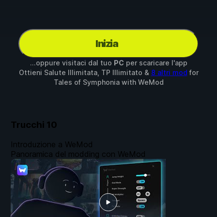
Inizia
...oppure visitaci dal tuo
PC
per scaricare l'app
Ottieni Salute Illimitata, TP Illimitato &
8 altri mod
for
Tales of Symphonia
with
WeMod
Trucchi
10
Introduzione a WeMod
Panoramica del modding con WeMod