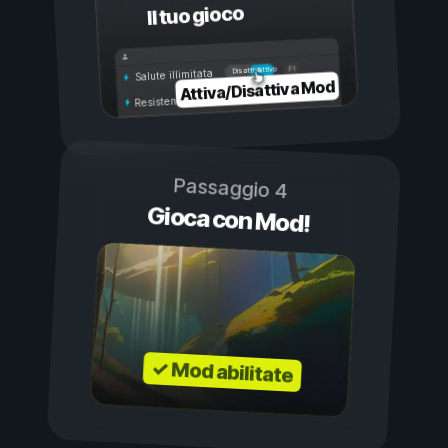
Il tuo gioco
Attivo
Disattivo
Salute illimitata
Attiva/Disattiva Mod
Resistenza illimitata
Passaggio 4
Gioca con Mod!
✓ Mod abilitate