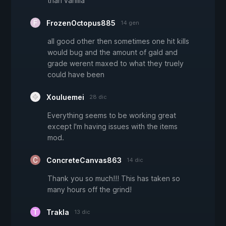
than vanilla
FrozenOctopus885
14 gen
all good other then sometimes one hit kills
would bug and the amount of gald and
grade werent maxed to what they truely
could have been
Xouluemei
28 dic
Everything seems to be working great
except I'm having issues with the items
mod.
ConcreteCanvas863
14 dic
Thank you so much!!! This has taken so
many hours off the grind!
Trakla
13 dic