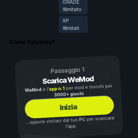
GRADE
Illimitato
XP
Illimitati
Come funziona?
Passaggio 1
Scarica WeMod
per mod e trucchi per
app n. 1
è l'
WeMod
3000+ giochi
Inizia
per scaricare
PC
...oppure visitaci dal tuo
l'app