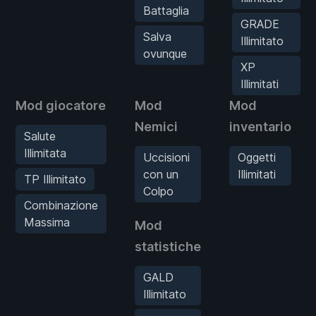
Battaglia
GRADE
Salva
Illimitato
ovunque
XP
Illimitati
Mod giocatore
Mod
Mod
Nemici
inventario
Salute
Illimitata
Uccisioni
Oggetti
con un
Illimitati
TP Illimitato
Colpo
Combinazione
Massima
Mod
statistiche
GALD
Illimitato