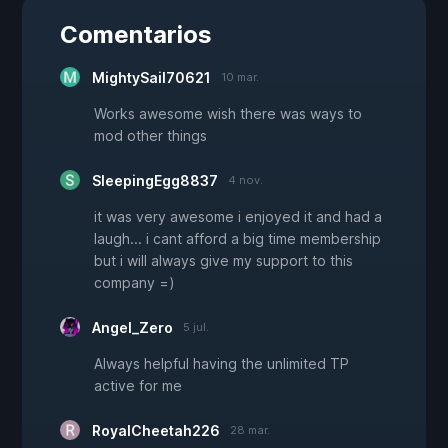
Comentarios
MightySail70621
10 mar.
Works awesome wish there was ways to
mod other things
SleepingEgg8837
4 nov.
it was very awesome i enjoyed it and had a
laugh... i cant afford a big time membership
but i will always give my support to this
company =)
Angel_Zero
5 jul.
Always helpful having the unlimited TP
active for me
RoyalCheetah226
28 mar.