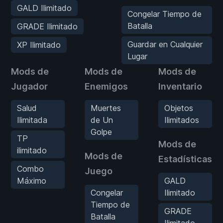
GALD Ilimitado
Congelar Tiempo de
Batalla
GRADE Ilimitado
Guardar en Cualquier
XP Ilimitado
Lugar
Mods de
Mods de
Mods de
Jugador
Enemigos
Inventario
Salud
Muertes
Objetos
Ilimitada
de Un
Ilimitados
Golpe
TP
Mods de
ilimitado
Mods de
Estadísticas
Combo
Juego
Máximo
GALD
Congelar
Ilimitado
Tiempo de
GRADE
Batalla
Ilimitado