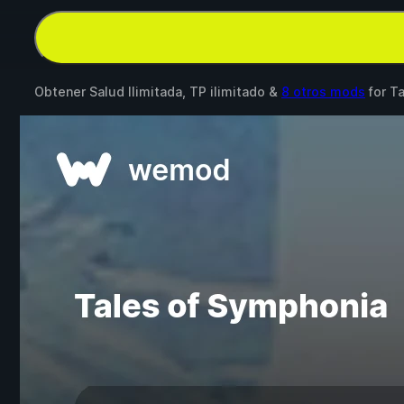
Obtener Salud Ilimitada, TP ilimitado &
8 otros mods
for
Ta