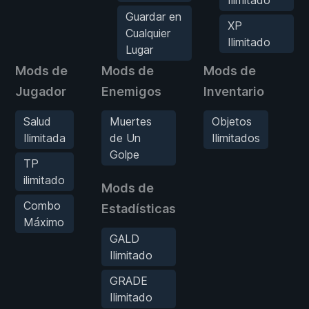
Guardar en
XP
Cualquier
Ilimitado
Lugar
Mods de
Mods de
Mods de
M
Jugador
Enemigos
Inventario
J
Salud
Muertes
Objetos
Ilimitada
de Un
Ilimitados
Golpe
TP
ilimitado
Mods de
Combo
Estadísticas
Máximo
GALD
Ilimitado
GRADE
Ilimitado