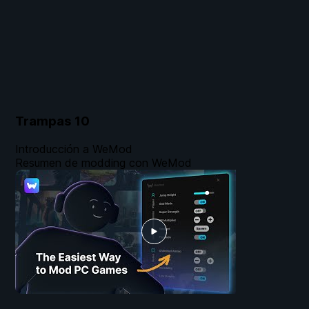
Trampas
10
Introducción a WeMod
Resumen de modding con WeMod