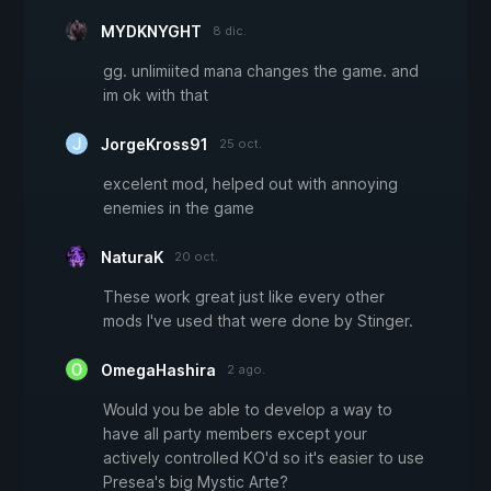
MYDKNYGHT
8 dic.
gg. unlimiited mana changes the game. and
im ok with that
JorgeKross91
25 oct.
excelent mod, helped out with annoying
enemies in the game
NaturaK
20 oct.
These work great just like every other
mods I've used that were done by Stinger.
OmegaHashira
2 ago.
Would you be able to develop a way to
have all party members except your
actively controlled KO'd so it's easier to use
Presea's big Mystic Arte?