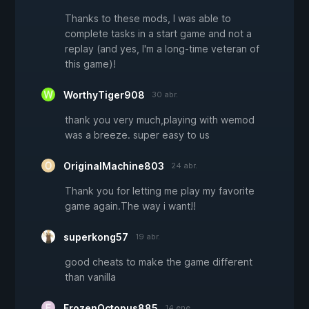
Thanks to these mods, I was able to
complete tasks in a start game and not a
replay (and yes, I'm a long-time veteran of
this game)!
WorthyTiger908
30 abr.
thank you very much,playing with wemod
was a breeze. super easy to us
OriginalMachine803
24 abr.
Thank you for letting me play my favorite
game again.The way i want!!
superkong57
19 abr.
good cheats to make the game different
than vanilla
FrozenOctopus885
14 ene.