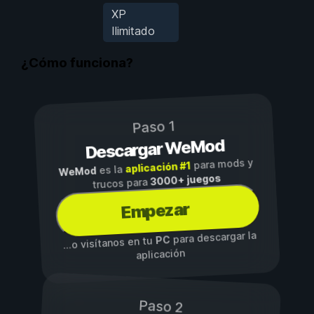
XP
Ilimitado
¿Cómo funciona?
Paso 1
Descargar WeMod
para mods y
aplicación #1
es la
WeMod
3000+ juegos
trucos para
Empezar
para descargar la
PC
...o visítanos en tu
aplicación
Paso 2