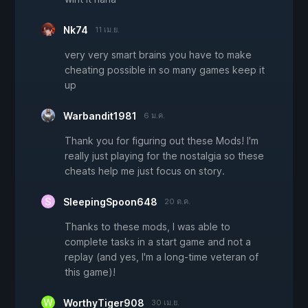
Nk74
11 เม.ย.
very very smart brains you have to make
cheating possible in so many games keep it
up
Warbandit1981
6 ม.ค.
Thank you for figuring out these Mods! I'm
really just playing for the nostalgia so these
cheats help me just focus on story.
SleepingSpoon648
20 ต.ค.
Thanks to these mods, I was able to
complete tasks in a start game and not a
replay (and yes, I'm a long-time veteran of
this game)!
WorthyTiger908
30 เม.ย.