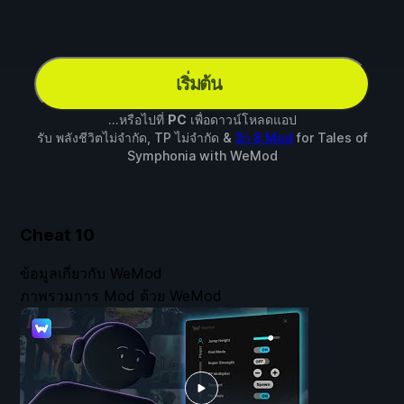
เริ่มต้น
...หรือไปที่
PC
เพื่อดาวน์โหลดแอป
รับ พลังชีวิตไม่จำกัด, TP ไม่จำกัด &
อีก 8 Mod
for
Tales of
Symphonia
with
WeMod
Cheat
10
ข้อมูลเกี่ยวกับ WeMod
ภาพรวมการ Mod ด้วย WeMod