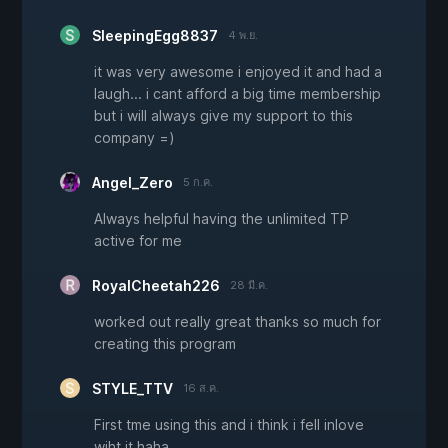
SleepingEgg8837
4 พ.ย.
it was very awesome i enjoyed it and had a
laugh... i cant afford a big time membership
but i will always give my support to this
company =)
Angel_Zero
5 ก.ค.
Always helpful having the unlimited TP
active for me
RoyalCheetah226
28 มี.ค.
worked out really great thanks so much for
creating this program
STYLE_TTV
16 ส.ค.
First tme using this and i think i fell inlove
wiht it haha