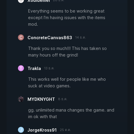
Xouluemei
28 ธ.ค.
Everything seems to be working great
except I'm having issues with the items
mod.
ConcreteCanvas863
14 ธ.ค.
Thank you so much!!! This has taken so
many hours off the grind!
Trakla
13 ธ.ค.
This works well for people like me who
suck at video games.
MYDKNYGHT
8 ธ.ค.
gg. unlimiited mana changes the game. and
im ok with that
JorgeKross91
25 ต.ค.