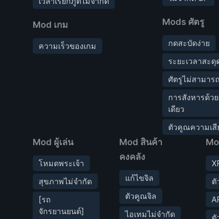
เวลาเรียกภูตไม่จำกัด
Mods ศัตรู
Mod เกม
กดสะบัดง่าย
ความเร็วของเกม
ระยะเวลาสะดุด
ศัตรูไม่สามาร
การสังหารด้วย
เดียว
ตัวคูณความเส
Mod ผู้เล่น
Mod สินค้า
Mod
คงคลัง
โหมดพระเจ้า
XP
แก้ไขจิล
สุขภาพไม่จำกัด
ต
ตัวคูณจิล
[รถ
AP
จักรยานยนต์]
ไอเทมไม่จำกัด
ต