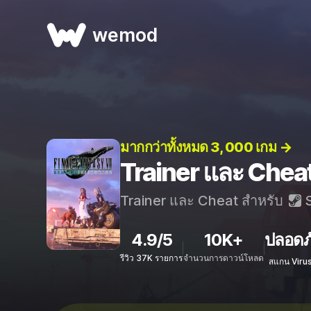
wemod
มากกว่าทั้งหมด 3, 000 เกม →
Trainer และ Cheat
Trainer และ Cheat สำหรับ
S
4.9/5
10K+
ปลอดภ
รีวิว 37K รายการ
จำนวนการดาวน์โหลด
สแกน Viru