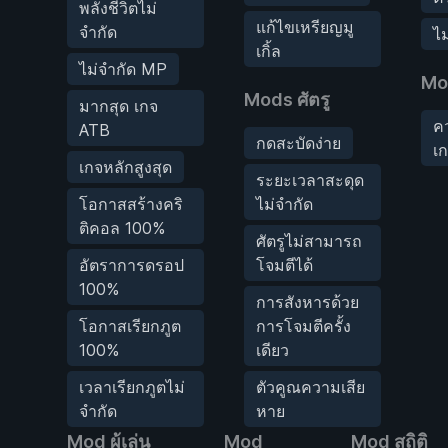
พลังชีวิตไม่
แก้ไขเหรียญมู
จำกัด
ไม
เกิ้ล
ไม่จำกัด MP
Mo
Mods ศัตรู
มากสุด เกจ
ค
ATB
กดสะบัดง่าย
เ
เกจหลักสูงสุด
ระยะเวลาสะดุด
โอกาสสร้างคริ
ไม่จำกัด
ติคอล 100%
ศัตรูไม่สามารถ
อัตราการดรอป
โจมตีได้
100%
การสังหารด้วย
โอกาสเรียกภูต
การโจมตีครั้ง
100%
เดียว
เวลาเรียกภูตไม่
ตัวคูณความเสีย
จำกัด
หาย
Mod ผู้เล่น
Mod
Mod สถิติ