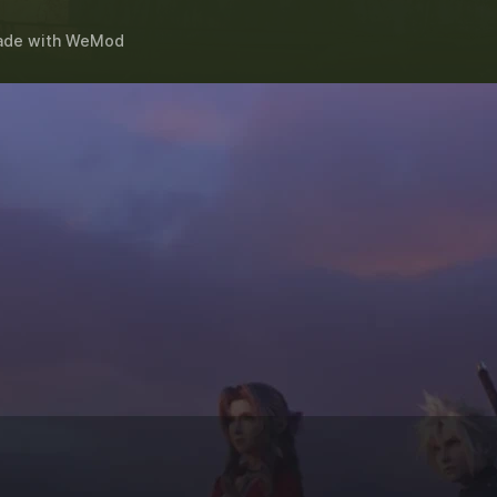
ade
with
WeMod