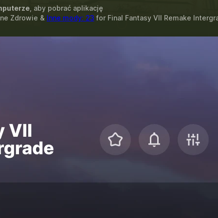
puterze
, aby pobrać aplikację
one Zdrowie &
Inne mody: 23
for
Final Fantasy VII Remake Intergr