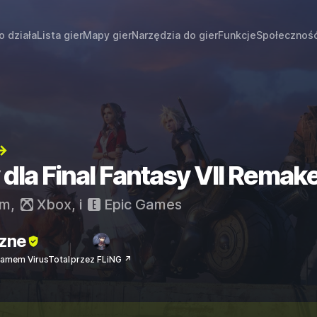
o działa
Lista gier
Mapy gier
Narzędzia do gier
Funkcje
Społecznoś
→
 dla Final Fantasy VII Remak
am
,
Xbox
, i
Epic Games
zne
amem VirusTotal
przez FLiNG ↗