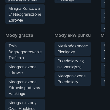
Po
Minigra Końcowa
Us
E: Nieograniczone
Prę
Zdrowie
Wol
Mody gracza
Mody ekwipunku
Mod
Tryb
Nieskończoność
Min
Boga/Ignorowanie
Pieniędzy
Roz
Trafienia
Wt
Przedmioty się
Nieograniczone
nie zmniejszą
Nie
zdrowie
doś
Nieograniczone
Nieograniczone
Przedmioty
Mn
Zdrowie podczas
Hackingu
Nieograniczony
Czas Hackingu