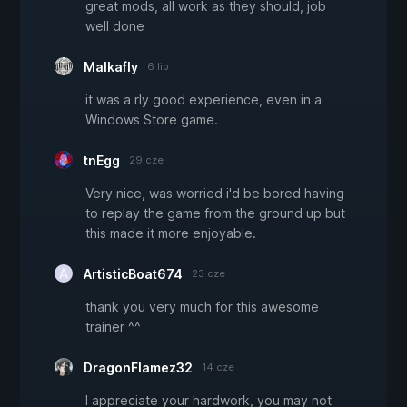
great mods, all work as they should, job
well done
Malkafly
6 lip
it was a rly good experience, even in a
Windows Store game.
tnEgg
29 cze
Very nice, was worried i'd be bored having
to replay the game from the ground up but
this made it more enjoyable.
ArtisticBoat674
23 cze
thank you very much for this awesome
trainer ^^
DragonFlamez32
14 cze
I appreciate your hardwork, you may not