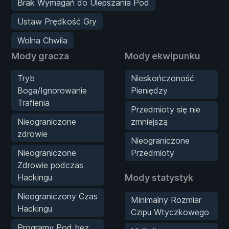
Brak Wymagań do Ulepszania Pod
Ustaw Prędkość Gry
Wolna Chwila
Mody gracza
Mody ekwipunku
Tryb
Nieskończoność
Boga/Ignorowanie
Pieniędzy
Trafienia
Przedmioty się nie
Nieograniczone
zmniejszą
zdrowie
Nieograniczone
Nieograniczone
Przedmioty
Zdrowie podczas
Hackingu
Mody statystyk
Nieograniczony Czas
Minimalny Rozmiar
Hackingu
Czipu Wtyczkowego
Programy Pod bez