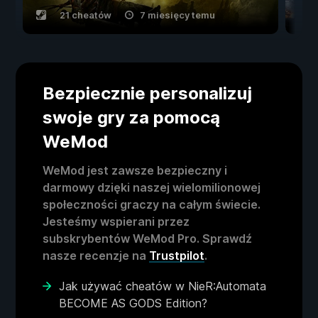
21 cheatów
7 miesięcy temu
Bezpiecznie personalizuj
swoje gry za pomocą
WeMod
WeMod jest zawsze bezpieczny i
darmowy dzięki naszej wielomilionowej
społeczności graczy na całym świecie.
Jesteśmy wspierani przez
subskrybentów WeMod Pro. Sprawdź
nasze recenzje na
Trustpilot
.
Jak używać cheatów w NieR:Automata
BECOME AS GODS Edition?