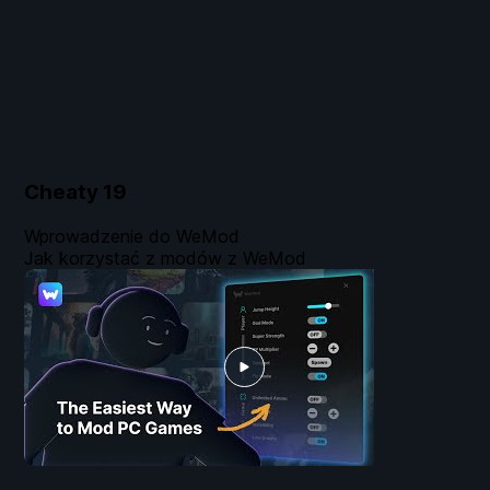
Cheaty
19
Wprowadzenie do WeMod
Jak korzystać z modów z WeMod