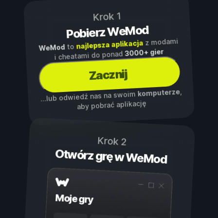
Krok 1
Pobierz WeMod
z modami
najlepsza aplikacja
to
WeMod
3000+ gier
i cheatami do ponad
Zacznij
,
komputerze
...lub odwiedź nas na swoim
aby pobrać aplikację
Krok 2
Otwórz grę w WeMod
Moje gry