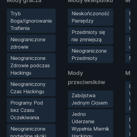
Mody gracza
Mody ekwipunku
Mod
Tryb
Nieskończoność
Min
Boga/Ignorowanie
Pieniędzy
Roz
Trafienia
Wt
Przedmioty się
Nieograniczone
nie zmniejszą
Nie
zdrowie
doś
Nieograniczone
Nieograniczone
Przedmioty
Mn
Zdrowie podczas
Hackingu
Mody
Mod
przeciwników
Nieograniczony
Bra
Czas Hackingu
Wy
Zabójstwa
Ule
Programy Pod
Jednym Ciosem
Bro
bez Czasu
Jedno
Oczekiwania
Bra
Uderzenie
Wy
Nieograniczone
Wypełnia Miernik
Ule
podwójne skoki
Hackingu