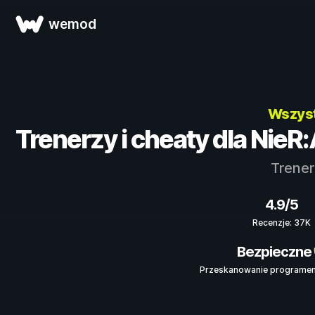
wemod
Wszyst
Trenerzy i cheaty dla Ni
Trener
4.9/5
Recenzje: 37K
Bezpieczne
Przeskanowanie programem