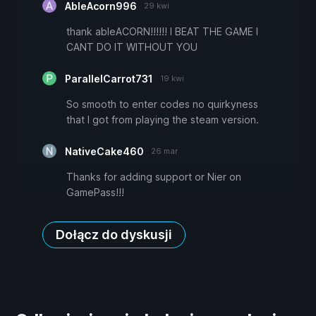
AbleAcorn996
29 kwi
thank ableACORN!!!!!! I BEAT THE GAME I
CANT DO IT WITHOUT YOU
ParallelCarrot731
19 kwi
So smooth to enter codes no quirkyness
that I got from playing the steam version.
NativeCake460
26 mar
Thanks for adding support or Nier on
GamePass!!!
Dołącz do dyskusji