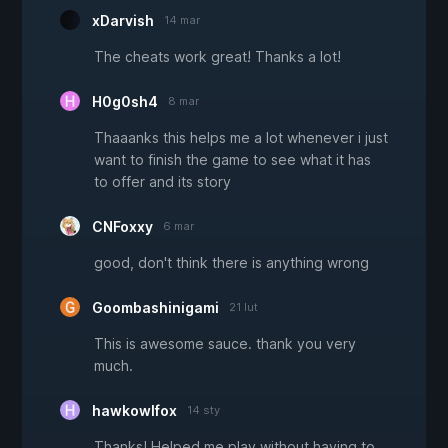
xDarvish
14 mar
The cheats work great! Thanks a lot!
H0g0sh4
8 mar
Thaaanks this helps me a lot whenever i just
want to finish the game to see what it has
to offer and its story
CNFoxxy
6 mar
good, don't think there is anything wrong
Goombashinigami
21 lut
This is awesome sauce. thank you very
much.
hawkowlfox
14 sty
Thanks! Helped me play without having to