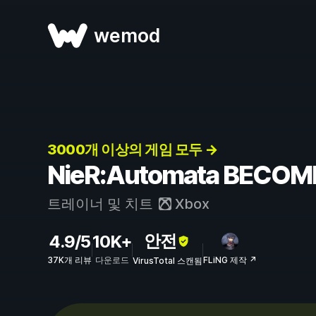
wemod
3000개 이상의 게임 모두 →
NieR:Automata BECO
트레이너 및 치트
Xbox
안전
4.9/5
10K+
37K개 리뷰
다운로드
FLiNG 제작 ↗
VirusTotal 스캔됨