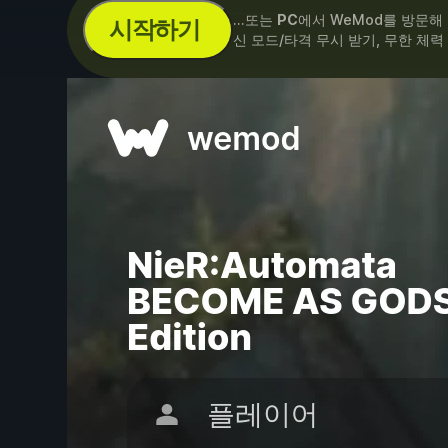
...또는
PC
에서 WeMod를 방문해
시작하기
신 모드/타격 무시 받기, 무한 체력