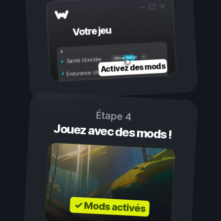
Votre jeu
Activé
Désactivé
Santé illimitée
Activez des mods
Endurance illimitée
Étape 4
Jouez avec des mods !
✓ Mods activés