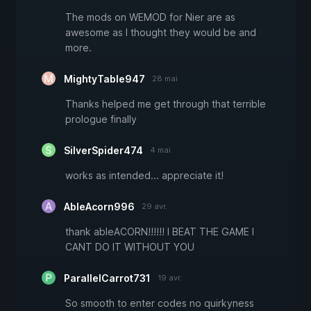
The mods on WEMOD for Nier are as
awesome as I thought they would be and
more.
MightyTable947
28 mai
Thanks helped me get through that terrible
prologue finally
SilverSpider474
4 mai
works as intended... appreciate it!
AbleAcorn996
29 avr.
thank ableACORN!!!!!! I BEAT THE GAME I
CANT DO IT WITHOUT YOU
ParallelCarrot731
19 avr.
So smooth to enter codes no quirkyness