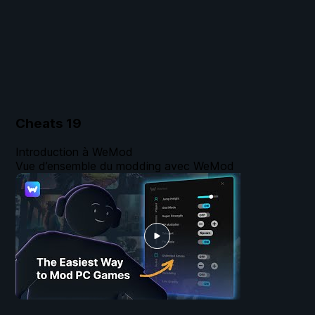
Cheats
19
Introduction à WeMod
Vue d’ensemble du modding avec WeMod