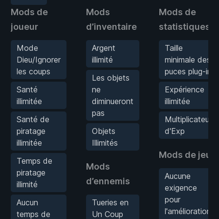
Mods de
Mods
Mods de
joueur
d’inventaire
statistiques
Mode
Argent
Taille
Dieu/Ignorer
illimité
minimale des
les coups
puces plug-in
Les objets
Santé
ne
Expérience
illimitée
diminueront
illimitée
pas
Santé de
Multiplicateur
piratage
Objets
d'Exp
illimitée
Illimités
Mods de jeu
Temps de
Mods
piratage
Aucune
d’ennemis
illimité
exigence
pour
Aucun
Tueries en
l'amélioration
temps de
Un Coup