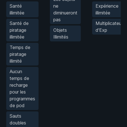
Santé
ne
Expérience
illimitée
diminueront
illimitée
pas
Santé de
Multiplicateur
piratage
Objets
d'Exp
illimitée
Illimités
Temps de
piratage
illimité
Aucun
temps de
recharge
pour les
programmes
de pod
Sauts
doubles