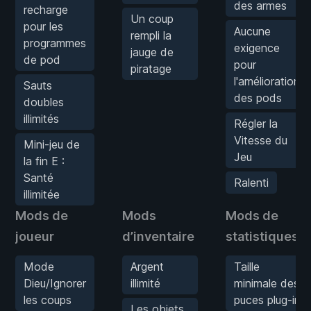
des armes
recharge
Un coup
pour les
Aucune
rempli la
programmes
exigence
jauge de
de pod
pour
piratage
l'amélioration
Sauts
des pods
doubles
illimités
Régler la
Vitesse du
Mini-jeu de
Jeu
la fin E :
Santé
Ralenti
illimitée
Mods de
Mods
Mods de
joueur
d’inventaire
statistiques
Mode
Argent
Taille
Dieu/Ignorer
illimité
minimale des
les coups
puces plug-in
Les objets