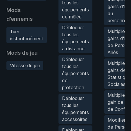
tous les
gains d'EX
équipements
Mods
du
de mêlée
d’ennemis
personnag
Débloquer
Multiplier l
Tuer
tous les
gains d'EX
instantanément
équipements
de Person
à distance
Alliés
Mods de jeu
Débloquer
Multiplier l
Vitesse du jeu
tous les
gains de
équipements
Statistique
de
Sociales
protection
Multiplier l
Débloquer
gain de po
tous les
de Confid
équipements
accessoires
Modifier l'
de Person
Débloquer