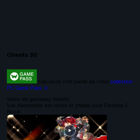
Cheats
30
Ces mods font partie de notre
collection
PC Game Pass →
.
Vidéo de gameplay moddé
Vue d’ensemble des mods et cheats pour Persona 5
Royal