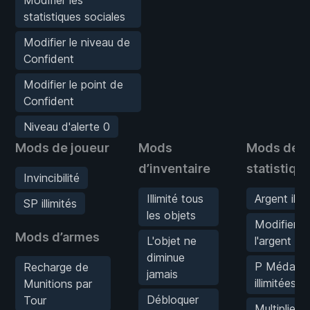
Modifier les
statistiques sociales
Modifier le niveau de
Confident
Modifier le point de
Confident
Niveau d'alerte 0
Mods de joueur
Mods
Mods de
d’inventaire
statistiqu
Invincibilité
Illimité tous
Argent illim
SP illimités
les objets
Modifier
Mods d’armes
L'objet ne
l'argent
diminue
P Médaille
Recharge de
jamais
illimitées
Munitions par
Débloquer
Tour
Multiplier l