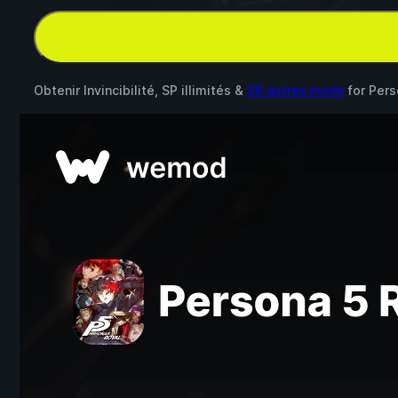
Obtenir Invincibilité, SP illimités &
28 autres mods
for
Pers