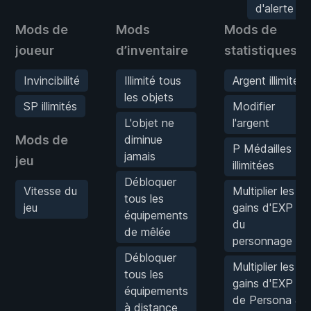
d'alerte 0
Mods de
Mods
Mods de
joueur
d’inventaire
statistiques
Invincibilité
Illimité tous
Argent illimité
les objets
SP illimités
Modifier
L'objet ne
l'argent
Mods de
diminue
P Médailles
jamais
jeu
illimitées
Débloquer
Vitesse du
Multiplier les
tous les
jeu
gains d'EXP
équipements
du
de mêlée
personnage
Débloquer
Multiplier les
tous les
gains d'EXP
équipements
de Persona &
à distance