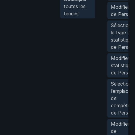
toutes les
Modifier l
tenues
de Person
Sélectionn
le type de
statistique
de Person
Modifier le
statistique
de Person
Sélectionn
l'emplacem
de
compéten
de Person
Modifier l'
de