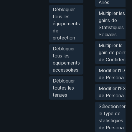
Alliés
Débloquer
Multiplier les
tous les
gains de
équipements
Statistiques
de
Sociales
protection
Multiplier le
Débloquer
gain de points
tous les
de Confident
équipements
accessoires
Modifier l'ID
de Persona
Débloquer
toutes les
Modifier l'EXP
tenues
de Persona
Sélectionner
le type de
statistiques
de Persona