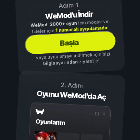
Adım 1
WeMod'u İndir
için modlar ve
3000+ oyun
,
WeMod
1 numaralı uygulamadır
hileler için
Başla
...veya uygulamayı indirmek için bizi
ziyaret et
bilgisayarından
2. Adım
Oyunu WeMod'da Aç
Oyunlarım