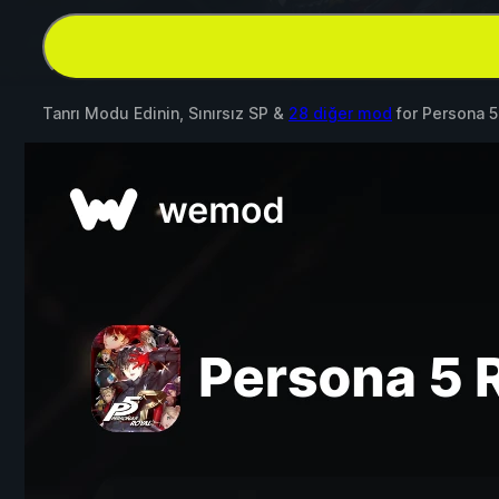
Tanrı Modu Edinin, Sınırsız SP &
28 diğer mod
for
Persona 5