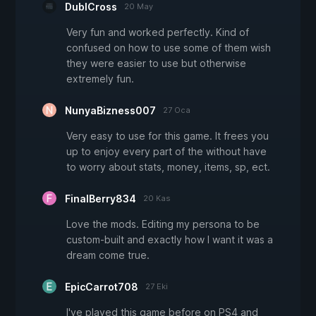
DublCross
20 May
Very fun and worked perfectly. Kind of
confused on how to use some of them wish
they were easier to use but otherwise
extremely fun.
NunyaBizness007
27 Oca
Very easy to use for this game. It frees you
up to enjoy every part of the without have
to worry about stats, money, items, sp, ect.
FinalBerry834
20 Kas
Love the mods. Editing my persona to be
custom-built and exactly how I want it was a
dream come true.
EpicCarrot708
27 Eki
I've played this game before on PS4 and