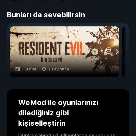
Bunları da sevebilirsin
8 hile
10 ay önce
WeMod ile oyunlarınızı
dilediğiniz gibi
kişiselleştirin
Dünya çapındaki milyonlarca oyuncudan