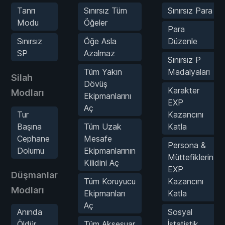
Tanrı
Sınırsız Tüm
Sınırsız Para
Modu
Öğeler
Para
Sınırsız
Öğe Asla
Düzenle
SP
Azalmaz
Sınırsız P
Tüm Yakın
Madalyaları
Silah
Dövüş
Karakter
Modları
Ekipmanlarını
EXP
Aç
Tur
Kazancını
Başına
Tüm Uzak
Katla
Cephane
Mesafe
Persona &
Dolumu
Ekipmanlarının
Müttefiklerin
Kilidini Aç
EXP
Düşmanlar
Tüm Koruyucu
Kazancını
Modları
Ekipmanları
Katla
Aç
Anında
Sosyal
Öldür
Tüm Aksesuar
İstatistik