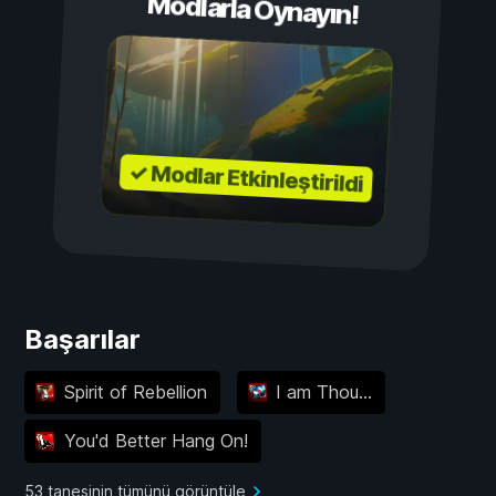
Modlarla Oynayın!
✓ Modlar Etkinleştirildi
Başarılar
Spirit of Rebellion
I am Thou...
You'd Better Hang On!
53 tanesinin tümünü görüntüle