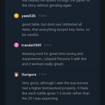
this helped me speed through the game for
the story without grinding again
yami535
16 Mar
good table. but dont use Unlitmited all
items. that everything excpet key items. so
be careful.
trandai1991
3 Oca
Amazing mod for great time saving and
experiences, I played Persona 5 with this
and it worked really great!
Gurigura
2 Oca
Very good, although I wish the exp boosts
had a higher limit/worked properly. It feels
like each battle gives 1-2 levels rather than
the 20 I was expecting.