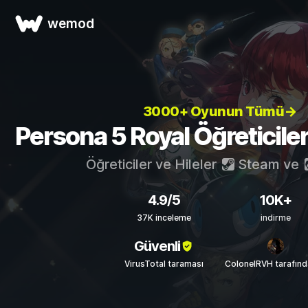
wemod
3000+ Oyunun Tümü→
Persona 5 Royal Öğreticileri
Öğreticiler ve Hileler
Steam
ve
4.9/5
10K+
37K inceleme
indirme
Güvenli
VirusTotal taraması
ColonelRVH tarafın