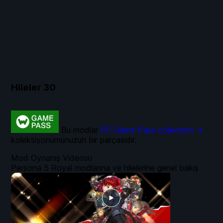
Hileler
30
Bu modlar
PC Game Pass collection →
koleksiyonumunuzun bir parçasıdır.
Mod Oynanış Videosu
Persona 5 Royal modlarına ve hilelerine genel bakış