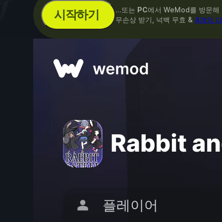
...또는
PC
에서 WeMod를 방문해
시작하기
무손상 받기, 넉백 무효 &
4개의 