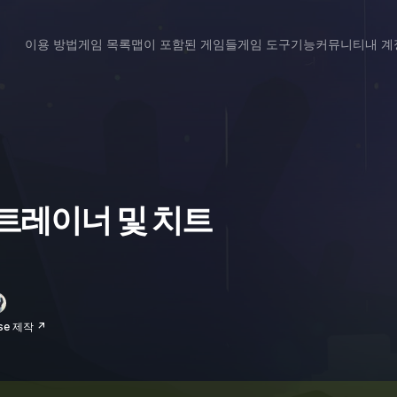
이용 방법
게임 목록
맵이 포함된 게임들
게임 도구
기능
커뮤니티
내 계
eel 트레이너 및 치트
se 제작 ↗