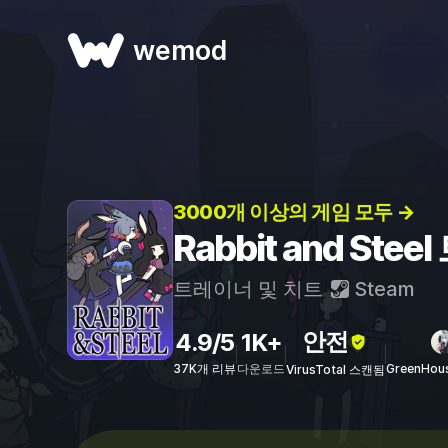
wemod
3000개 이상의 게임 모두 →
Rabbit and St
트레이너 및 치트
Steam
안전
4.9/5
1K+
37K개 리뷰
다운로드
GreenHou
VirusTotal 스캔됨