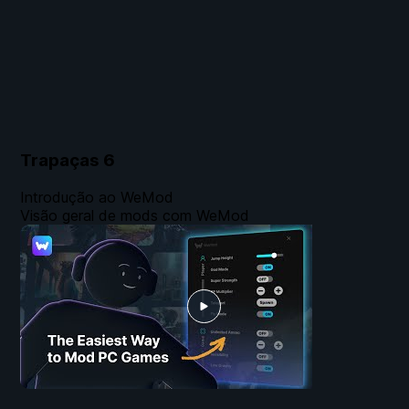
Trapaças
6
Introdução ao WeMod
Visão geral de mods com WeMod