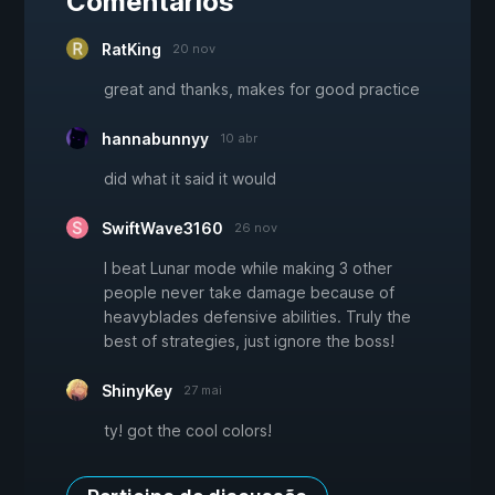
Comentários
RatKing
20 nov
great and thanks, makes for good practice
hannabunnyy
10 abr
did what it said it would
SwiftWave3160
26 nov
I beat Lunar mode while making 3 other
people never take damage because of
heavyblades defensive abilities. Truly the
best of strategies, just ignore the boss!
ShinyKey
27 mai
ty! got the cool colors!