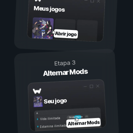
Meus jogos
Abrir jogo
Etapa 3
Alternar Mods
Seu jogo
Ligada
Desligada
Vida ilimitada
Alternar Mods
Estamina ilimitada