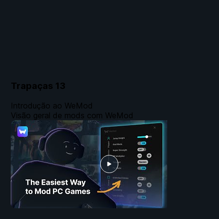
Trapaças
13
Introdução ao WeMod
Visão geral de mods com WeMod