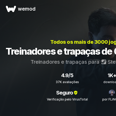
wemod
Todos os mais de 3000 jo
Treinadores e trapaças de 
Treinadores e trapaças para
St
4.9/5
1K
37K avaliações
downlo
Seguro
Verificação pelo VirusTotal
por FLi