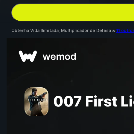
Obtenha Vida Ilimitada, Multiplicador de Defesa &
11 outr