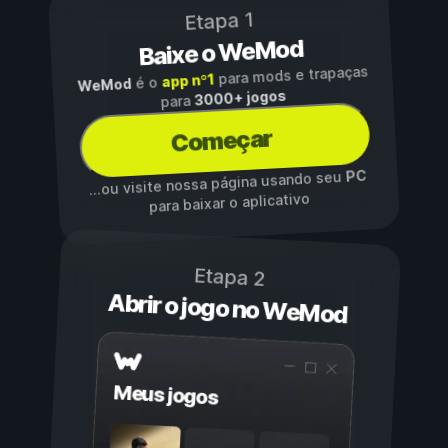
Etapa 1
Baixe o WeMod
para mods e trapaças
app nº1
é o
WeMod
3000+ jogos
para
Começar
PC
...ou visite nossa página usando seu
para baixar o aplicativo
Etapa 2
Abrir o jogo no WeMod
Meus jogos