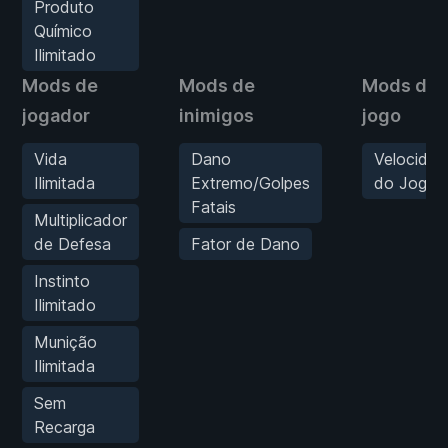
Produto
Químico
Ilimitado
Mods de
Mods de
Mods de
jogador
inimigos
jogo
Vida
Dano
Velocidad
Ilimitada
Extremo/Golpes
do Jogo
Fatais
Multiplicador
de Defesa
Fator de Dano
Instinto
Ilimitado
Munição
Ilimitada
Sem
Recarga