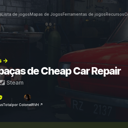
a
Lista de jogos
Mapas de Jogos
Ferramentas de jogos
Recursos
C
s →
apaças de Cheap Car Repair
Steam
rusTotal
por ColonelRVH ↗