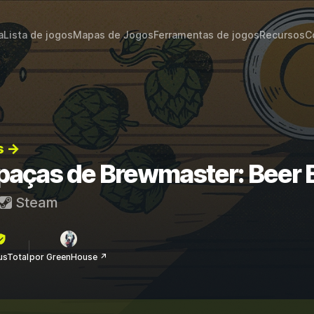
a
Lista de jogos
Mapas de Jogos
Ferramentas de jogos
Recursos
C
s →
apaças de Brewmaster: Beer 
Steam
rusTotal
por GreenHouse ↗