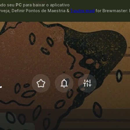
ando seu
PC
para baixar o aplicativo
rveja, Definir Pontos de Maestria &
1 outro mod
for
Brewmaster: 