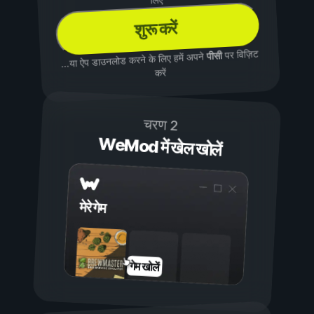
शुरू करें
पर विज़िट
पीसी
...या ऐप डाउनलोड करने के लिए हमें अपने
करें
चरण 2
WeMod में खेल खोलें
मेरे गेम
गेम खोलें