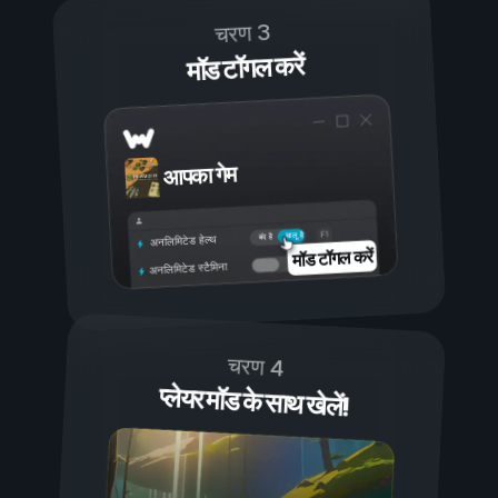
चरण 3
मॉड टॉगल करें
आपका गेम
चालू है
बंद है
अनलिमिटेड हेल्थ
मॉड टॉगल करें
अनलिमिटेड स्टैमिना
चरण 4
प्लेयर मॉड के साथ खेलें!