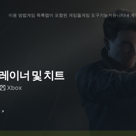
이용 방법
게임 목록
맵이 포함된 게임들
게임 도구
기능
커뮤니티
내 계
t 트레이너 및 치트
Xbox
 ↗