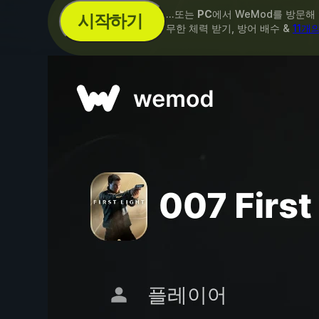
...또는
PC
에서 WeMod를 방문해
시작하기
무한 체력 받기, 방어 배수 &
11개