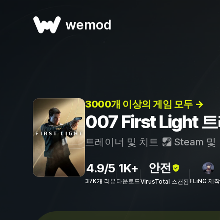
wemod
3000개 이상의 게임 모두 →
007 First Ligh
트레이너 및 치트
Steam
및
안전
4.9/5
1K+
37K개 리뷰
다운로드
FLiNG 제작
VirusTotal 스캔됨