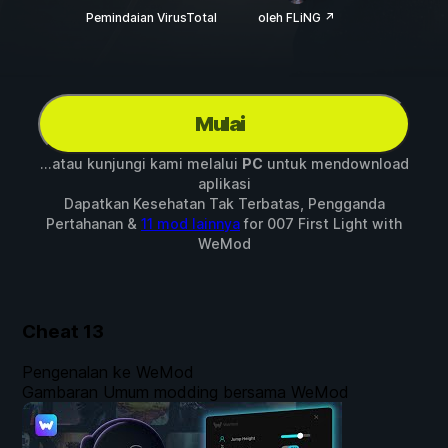
Pemindaian VirusTotal
oleh FLiNG ↗
Mulai
...atau kunjungi kami melalui
PC
untuk mendownload
aplikasi
Dapatkan Kesehatan Tak Terbatas, Pengganda
Pertahanan &
11 mod lainnya
for
007 First Light
with
WeMod
Cheat
13
Pengenalan ke WeMod
Gambaran Umum modding bersama WeMod