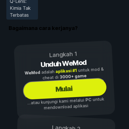
Q-Lens:
Kimia Tak
Terbatas
Bagaimana cara kerjanya?
Langkah 1
Unduh WeMod
untuk mod &
aplikasi #1
adalah
WeMod
3000+ game
cheat di
Mulai
untuk
PC
...atau kunjungi kami melalui
mendownload aplikasi
Langkah 2