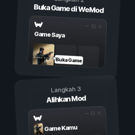
Buka Game di WeMod
Game Saya
Buka Game
Langkah 3
Alihkan Mod
Game Kamu