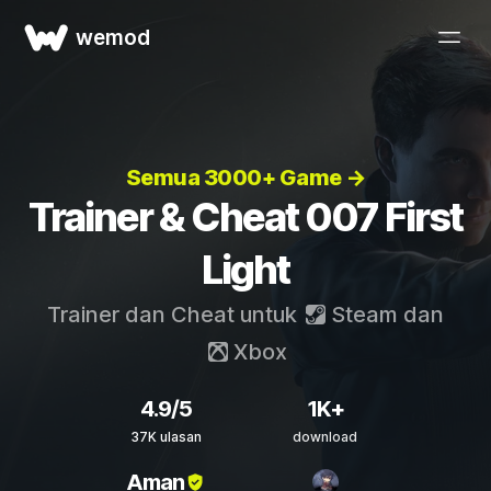
wemod
Semua 3000+ Game →
Trainer & Cheat 007 First
Light
Trainer dan Cheat untuk
Steam
dan
Xbox
4.9/5
1K+
37K ulasan
download
Aman