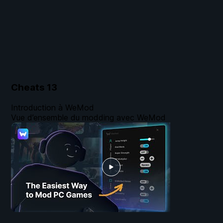
Cheats
13
Introduction à WeMod
Vue d’ensemble du modding avec WeMod