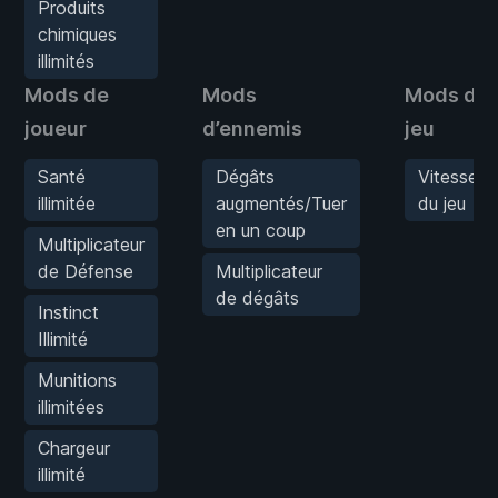
Produits
chimiques
illimités
Mods de
Mods
Mods de
joueur
d’ennemis
jeu
Santé
Dégâts
Vitesse
illimitée
augmentés/Tuer
du jeu
en un coup
Multiplicateur
de Défense
Multiplicateur
de dégâts
Instinct
Illimité
Munitions
illimitées
Chargeur
illimité