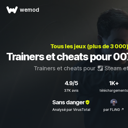
wemod
Tous les jeux (plus de 3 000
Trainers et cheats pour 007
Trainers et cheats pour
Steam
e
4.9/5
1K+
37K avis
téléchargements
Sans danger
Analysé par VirusTotal
par FLiNG ↗