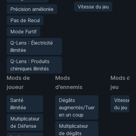
Vitesse du jeu
Précision améliorée
Pas de Recul
Mode Furtif
Q-Lens : Électricité
illimitée
Q-Lens : Produits
chimiques illimités
Mods de
Mods
Mods de
joueur
d’ennemis
jeu
Santé
Dégâts
Vitesse
illimitée
augmentés/Tuer
du jeu
en un coup
Multiplicateur
de Défense
Multiplicateur
de dégâts