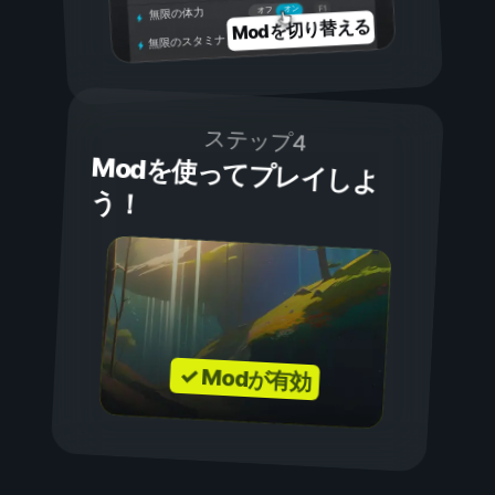
オン
オフ
無限の体力
Modを切り替える
無限のスタミナ
ステップ4
Modを使ってプレイしよ
う！
✓ Modが有効