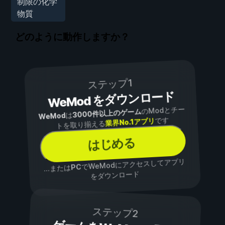
制限の化学
物質
どのように動作しますか？
ステップ1
WeMod をダウンロード
のModとチー
3000件以上のゲーム
は
WeMod
です
業界No.1アプリ
トを取り揃える
はじめる
でWeModにアクセスしてアプリ
PC
...または
をダウンロード
ステップ2