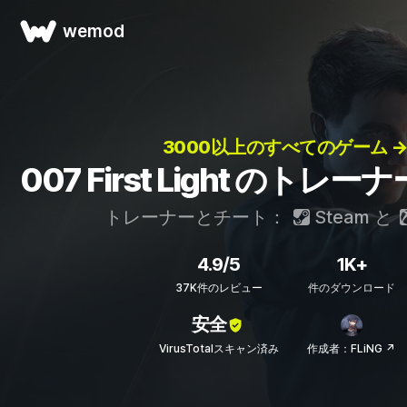
wemod
3000以上のすべてのゲーム 
007 First Light のト
トレーナーとチート：
Steam
と
4.9/5
1K+
37K件のレビュー
件のダウンロード
安全
VirusTotalスキャン済み
作成者：FLiNG ↗