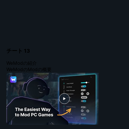
チート
13
WeModの紹介
WeModのModの概要