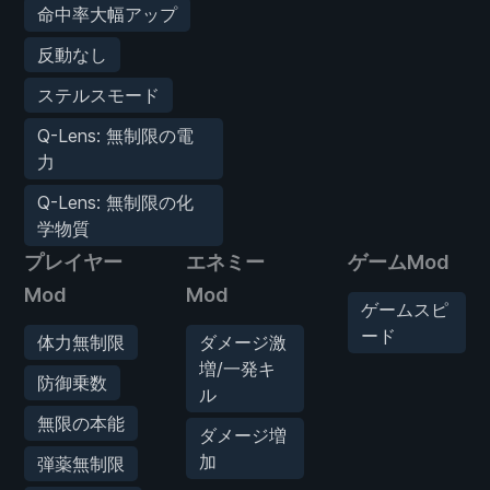
命中率大幅アップ
反動なし
ステルスモード
Q-Lens: 無制限の電
力
Q-Lens: 無制限の化
学物質
プレイヤー
エネミー
ゲームMod
Mod
Mod
ゲームスピ
ード
体力無制限
ダメージ激
増/一発キ
防御乗数
ル
無限の本能
ダメージ増
加
弾薬無制限