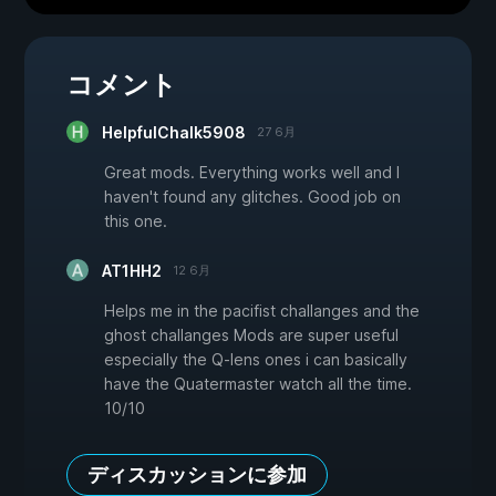
コメント
HelpfulChalk5908
27 6月
Great mods. Everything works well and I
haven't found any glitches. Good job on
this one.
AT1HH2
12 6月
Helps me in the pacifist challanges and the
ghost challanges Mods are super useful
especially the Q-lens ones i can basically
have the Quatermaster watch all the time.
10/10
ディスカッションに参加