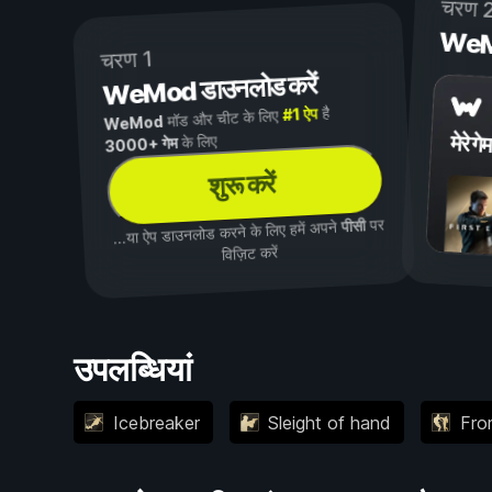
चरण 
WeMod
चरण 1
WeMod डाउनलोड करें
है
#1 ऐप
मॉड और चीट के लिए
WeMod
मेरे गेम
के लिए
3000+ गेम
शुरू करें
पर
पीसी
...या ऐप डाउनलोड करने के लिए हमें अपने
विज़िट करें
उपलब्धियां
Icebreaker
Sleight of hand
Fro