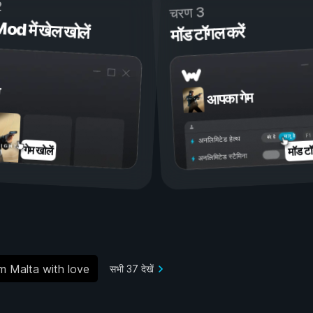
2
चरण 3
 में खेल खोलें
मॉड टॉगल करें
आपका गेम
चालू है
बंद है
अनलिमिटेड हेल्थ
मॉड टॉ
गेम खोलें
अनलिमिटेड स्टैमिना
m Malta with love
सभी 37 देखें