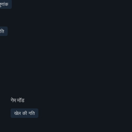
ुणांक
ति
गेम मॉड
खेल की गति