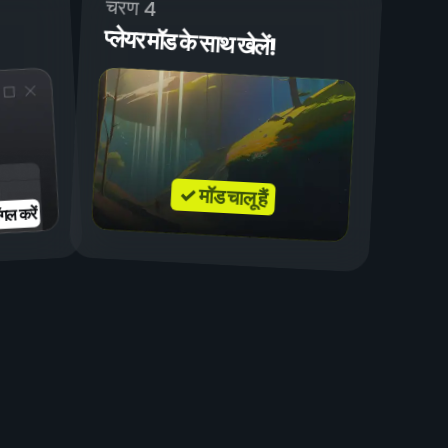
चरण 4
प्लेयर मॉड के साथ खेलें!
✓ मॉड चालू हैं
गल करें