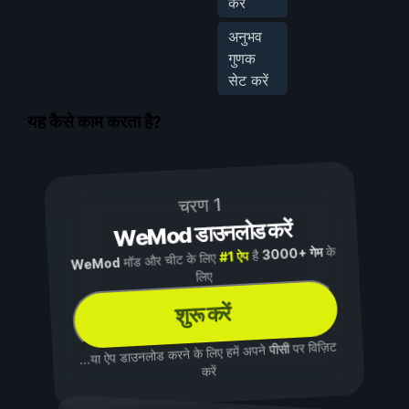
करें
अनुभव
गुणक
सेट करें
यह कैसे काम करता है?
चरण 1
WeMod डाउनलोड करें
के
3000+ गेम
है
#1 ऐप
मॉड और चीट के लिए
WeMod
लिए
शुरू करें
पर विज़िट
पीसी
...या ऐप डाउनलोड करने के लिए हमें अपने
करें