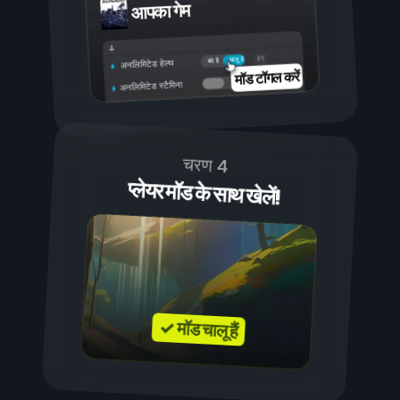
आपका गेम
चालू है
बंद है
अनलिमिटेड हेल्थ
मॉड टॉगल करें
अनलिमिटेड स्टैमिना
चरण 4
प्लेयर मॉड के साथ खेलें!
✓ मॉड चालू हैं