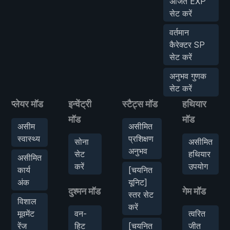
अर्जित EXP
सेट करें
वर्तमान
कैरेक्टर SP
सेट करें
अनुभव गुणक
सेट करें
प्लेयर मॉड
इन्वेंट्री
स्टैट्स मॉड
हथियार
मॉड
मॉड
असीम
असीमित
स्वास्थ्य
प्रशिक्षण
सोना
असीमित
अनुभव
सेट
हथियार
असीमित
करें
उपयोग
कार्य
[चयनित
अंक
यूनिट]
दुश्मन मॉड
गेम मॉड
स्तर सेट
विशाल
करें
मूवमेंट
वन-
त्वरित
रेंज
हिट
[चयनित
जीत