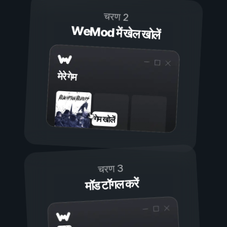
चरण 2
WeMod में खेल खोलें
मेरे गेम
गेम खोलें
चरण 3
मॉड टॉगल करें