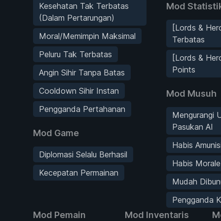
Kesehatan Tak Terbatas
Mod Statisti
(Dalam Pertarungan)
[Lords & Her
Moral/Memimpin Maksimal
Terbatas
Peluru Tak Terbatas
[Lords & Hero
Points
Angin Sihir Tanpa Batas
Cooldown Sihir Instan
Mod Musuh
Pengganda Pertahanan
Mengurangi 
Pasukan AI
Mod Game
Habis Amunis
Diplomasi Selalu Berhasil
Habis Moral
Kecepatan Permainan
Mudah Dibun
Pengganda K
Mod Pemain
Mod Inventaris
Mo