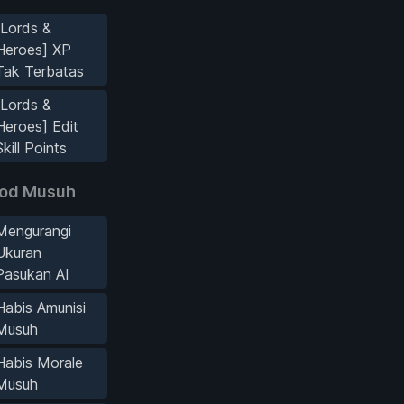
[Lords &
Heroes] XP
Tak Terbatas
[Lords &
Heroes] Edit
Skill Points
od Musuh
Mengurangi
Ukuran
Pasukan AI
Habis Amunisi
Musuh
Habis Morale
Musuh