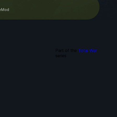
eMod
Part of the
Total War
series