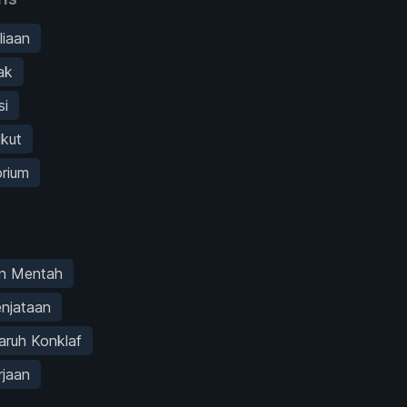
liaan
ak
si
ikut
orium
an Mentah
enjataan
aruh Konklaf
rjaan