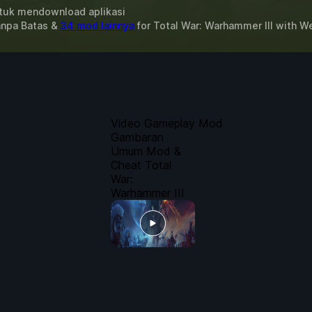
uk mendownload aplikasi
anpa Batas &
34 mod lainnya
for
Total War: Warhammer III
with
W
Video Gameplay Mod
Gambaran
Umum Mod &
Cheat Total
War:
Warhammer III