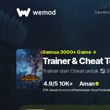
wemod
Cara Ker
Semua 3000+ Game →
Trainer & Cheat 
Trainer dan Cheat untuk
S
4.9/5
10K+
Aman
37K ulasan
download
Pemindaian VirusTotal
ol