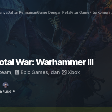
janya
Daftar Permainan
Game Dengan Peta
Fitur Game
Fitur
Komunit
Total War: Warhammer III
team
,
Epic Games
, dan
Xbox
eh FLiNG ↗