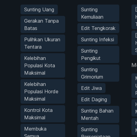
Sunting Uang
Sunting
Kemuliaan
Gerakan Tanpa
Batas
Edit Tengkorak
Pulihkan Ukuran
Sunting Infeksi
Tentara
Sunting
Kelebihan
Pengikut
M
Populasi Kota
Sunting
Maksimal
Grimorium
Kelebihan
Edit Jiwa
Populasi Horde
Maksimal
Edit Daging
Kontrol Kota
Sunting Bahan
Maksimal
Mentah
Membuka
Sunting
Semua
Persenjataan