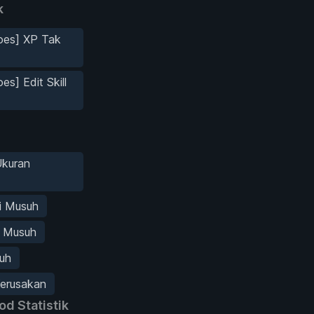
k
oes] XP Tak
es] Edit Skill
Ukuran
i Musuh
e Musuh
uh
erusakan
d Statistik