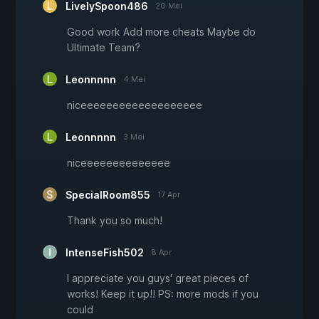
LivelySpoon486
20 Mei
Good work Add more cheats Maybe do
Ultimate Team?
Leonnnnn
4 Mei
niceeeeeeeeeeeeeeeeeee
Leonnnnn
3 Mei
niceeeeeeeeeeeeee
SpecialRoom855
17 Apr
Thank you so much!
IntenseFish502
8 Apr
I appreciate you guys' great pieces of
works! Keep it up!! PS: more mods if you
could