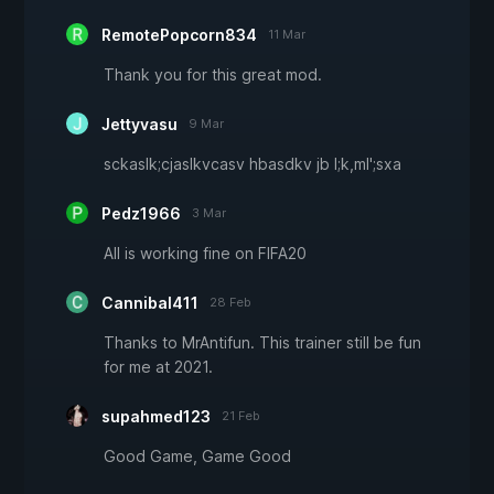
RemotePopcorn834
11 Mar
Thank you for this great mod.
Jettyvasu
9 Mar
sckaslk;cjaslkvcasv hbasdkv jb l;k,ml';sxa
Pedz1966
3 Mar
All is working fine on FIFA20
Cannibal411
28 Feb
Thanks to MrAntifun. This trainer still be fun
for me at 2021.
supahmed123
21 Feb
Good Game, Game Good