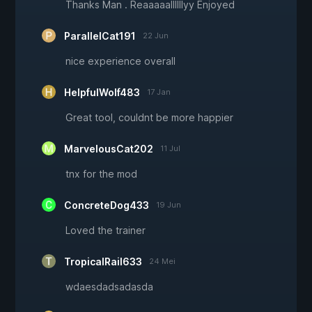
Thanks Man . Reaaaaallllllyy Enjoyed
ParallelCat191
22 Jun
nice experience overall
HelpfulWolf483
17 Jan
Great tool, couldnt be more happier
MarvelousCat202
11 Jul
tnx for the mod
ConcreteDog433
19 Jun
Loved the trainer
TropicalRail633
24 Mei
wdaesdadsadasda