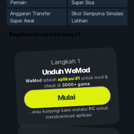
Pemain
Super Sisa
Anggaran Transfer
Skor Sempurna Simulasi
Super Awal
Latihan
Bagaimana cara kerjanya?
Langkah 1
Unduh WeMod
untuk mod &
aplikasi #1
adalah
WeMod
3000+ game
cheat di
Mulai
untuk
PC
...atau kunjungi kami melalui
mendownload aplikasi