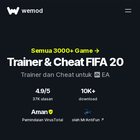
wemod
Semua 3000+ Game →
Trainer & Cheat FIFA 20
Trainer dan Cheat untuk
EA
4.9/5
10K+
37K ulasan
download
Aman
Pemindaian VirusTotal
oleh MrAntiFun ↗