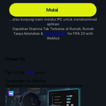
Mulai
...atau kunjungi kami melalui
PC
untuk mendownload
aplikasi
Dapatkan Stamina Tak Terbatas di Rumah, Rumah
Tanpa Kelelahan &
8 mod lainnya
for
FIFA 20
with
WeMod
Cheat
10
Part of the
FIFA
series
Pengenalan ke WeMod
Gambaran Umum modding bersama WeMod