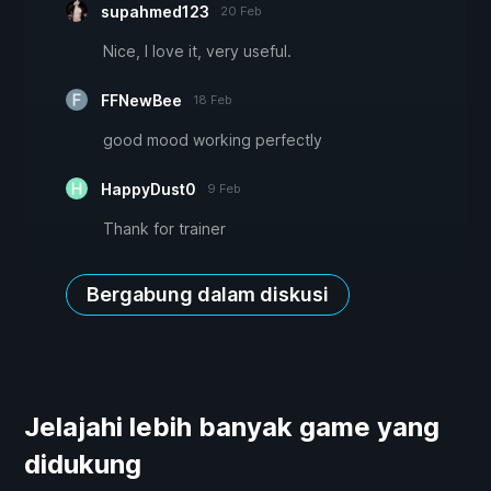
supahmed123
20 Feb
Nice, I love it, very useful.
FFNewBee
18 Feb
good mood working perfectly
HappyDust0
9 Feb
Thank for trainer
Bergabung dalam diskusi
Jelajahi lebih banyak game yang
didukung