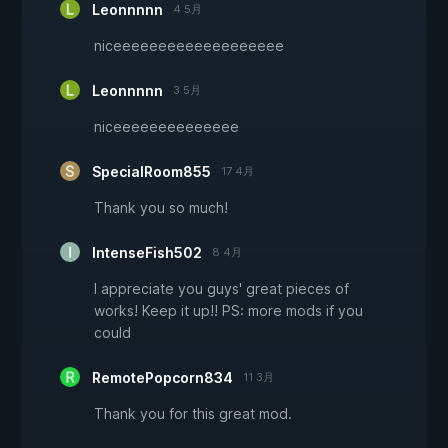
Leonnnnn
4 5月
niceeeeeeeeeeeeeeeeeee
Leonnnnn
3 5月
niceeeeeeeeeeeeee
SpecialRoom855
17 4月
Thank you so much!
IntenseFish502
8 4月
I appreciate you guys' great pieces of
works! Keep it up!! PS: more mods if you
could
RemotePopcorn834
11 3月
Thank you for this great mod.