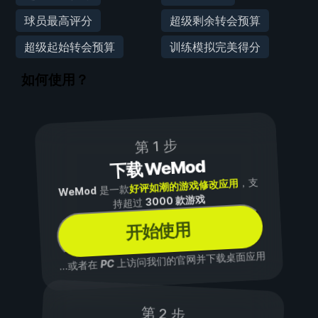
球员最高评分
超级剩余转会预算
超级起始转会预算
训练模拟完美得分
如何使用？
第 1 步
下载 WeMod
，支
好评如潮的游戏修改应用
是一款
WeMod
3000 款游戏
持超过
开始使用
上访问我们的官网并下载桌面应用
PC
...或者在
第 2 步