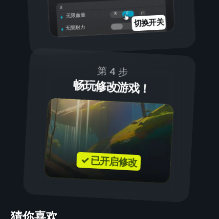
开
关
无限血量
切换开关
无限耐力
第 4 步
畅玩修改游戏！
✓ 已开启修改
猜你喜欢