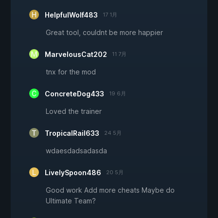
HelpfulWolf483
17 1月
Great tool, couldnt be more happier
MarvelousCat202
11 7月
tnx for the mod
ConcreteDog433
19 6月
Loved the trainer
TropicalRail633
24 5月
wdaesdadsadasda
LivelySpoon486
20 5月
Good work Add more cheats Maybe do
Ultimate Team?