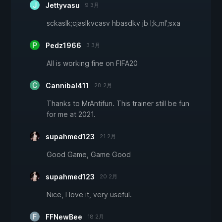
Jettyvasu
9 3月
sckaslk;cjaslkvcasv hbasdkv jb l;k,ml';sxa
Pedz1966
3 3月
All is working fine on FIFA20
Cannibal411
28 2月
Thanks to MrAntifun. This trainer still be fun
for me at 2021.
supahmed123
21 2月
Good Game, Game Good
supahmed123
20 2月
Nice, I love it, very useful.
FFNewBee
18 2月