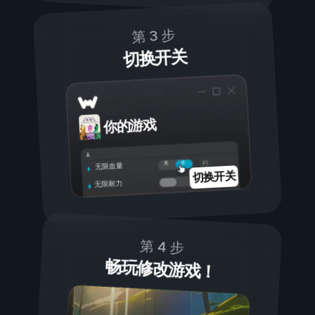
第 3 步
切换开关
你的游戏
开
关
无限血量
切换开关
无限耐力
第 4 步
畅玩修改游戏！