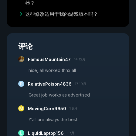
器？
这些修改适用于我的游戏版本吗？
评论
FamousMountain47
14 12月
nice, all worked thnx all
RelativePoison4836
17 10月
Great job works as advertised
MovingCorn9650
1 8月
Y'all are always the best.
LiquidLaptop156
1 7月