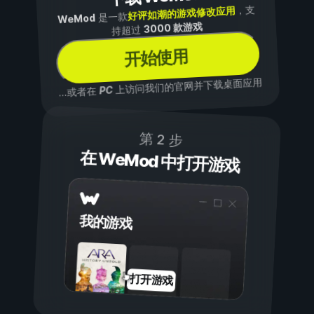
，支
好评如潮的游戏修改应用
是一款
WeMod
3000 款游戏
持超过
开始使用
上访问我们的官网并下载桌面应用
PC
...或者在
第 2 步
在 WeMod 中打开游戏
我的游戏
打开游戏