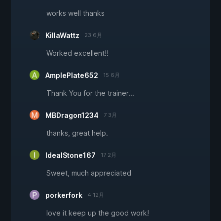
works well thanks
KillaWattz
23 6月
Worked excellent!!
AmplePlate652
15 6月
Thank You for the trainer...
MBDragon1234
7 3月
thanks, great help.
IdealStone167
17 2月
Sweet, much appreciated
porkerfork
4 12月
love it keep up the good work!