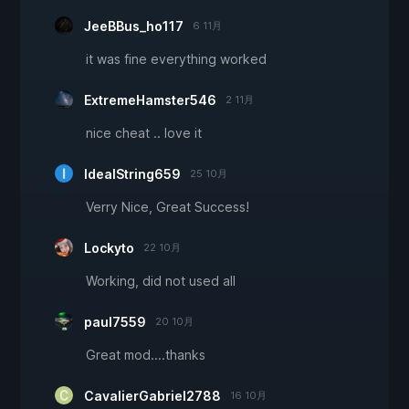
JeeBBus_ho117
6 11月
it was fine everything worked
ExtremeHamster546
2 11月
nice cheat .. love it
IdealString659
25 10月
Verry Nice, Great Success!
Lockyto
22 10月
Working, did not used all
paul7559
20 10月
Great mod....thanks
CavalierGabriel2788
16 10月