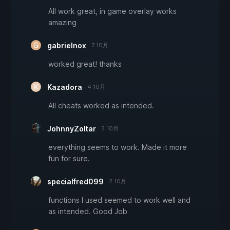
All work great, in game overlay works
amazing
gabrielnox
7 10月
worked great! thanks
Kazadora
4 10月
All cheats worked as intended.
JohnnyZoltar
3 10月
everything seems to work. Made it more
fun for sure.
specialfred099
2 10月
functions I used seemed to work well and
as intended. Good Job