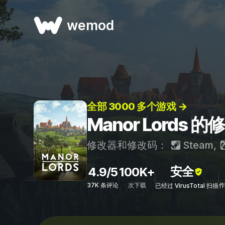
wemod
全部 3000 多个游戏 →
Manor Lords
修改器和修改码：
Steam
,
安全
4.9/5
100K+
37K 条评论
次下载
作
已经过 VirusTotal 扫描