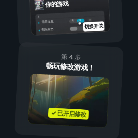
你的游戏
开
关
无限血量
切换开关
无限耐力
第 4 步
畅玩修改游戏！
✓ 已开启修改