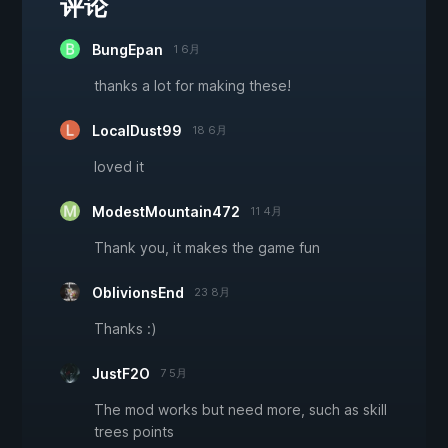
评论
BungEpan
1 6月
thanks a lot for making these!
LocalDust99
18 6月
loved it
ModestMountain472
11 4月
Thank you, it makes the game fun
OblivionsEnd
23 8月
Thanks :)
JustF2O
7 5月
The mod works but need more, such as skill
trees points