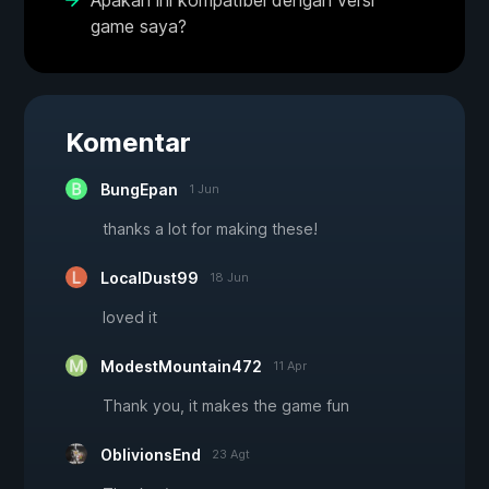
Apakah ini kompatibel dengan versi
game saya?
Komentar
BungEpan
1 Jun
thanks a lot for making these!
LocalDust99
18 Jun
loved it
ModestMountain472
11 Apr
Thank you, it makes the game fun
OblivionsEnd
23 Agt