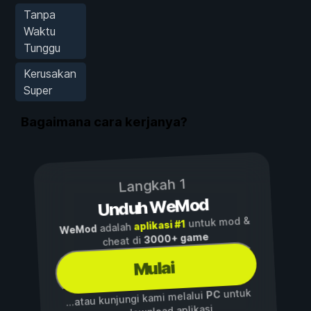
Tanpa
Waktu
Tunggu
Kerusakan
Super
Bagaimana cara kerjanya?
Langkah 1
Unduh WeMod
untuk mod &
aplikasi #1
adalah
WeMod
3000+ game
cheat di
Mulai
untuk
PC
...atau kunjungi kami melalui