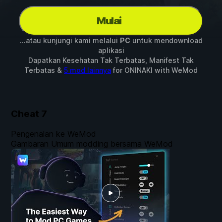
Mulai
...atau kunjungi kami melalui
PC
untuk mendownload
aplikasi
Dapatkan Kesehatan Tak Terbatas, Manifest Tak
Terbatas &
5 mod lainnya
for
ONINAKI
with
WeMod
Cheat
7
Pengenalan ke WeMod
Gambaran Umum modding bersama WeMod