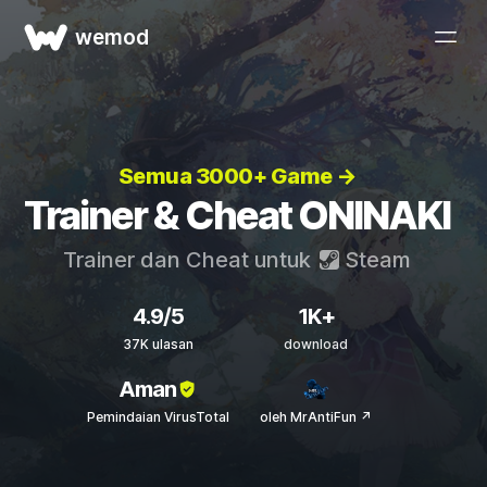
wemod
Semua 3000+ Game →
Trainer & Cheat ONINAKI
Trainer dan Cheat untuk
Steam
4.9/5
1K+
37K ulasan
download
Aman
Pemindaian VirusTotal
oleh MrAntiFun ↗