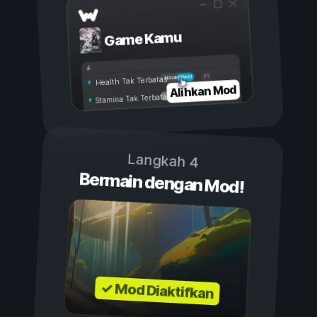
Game Kamu
Aktif
Nonaktif
Health Tak Terbatas
Alihkan Mod
Stamina Tak Terbatas
Langkah 4
Bermain dengan Mod!
✓ Mod Diaktifkan