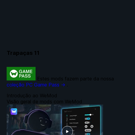
Trapaças
11
Estes mods fazem parte da nossa
coleção PC Game Pass →
.
Introdução ao WeMod
Visão geral de mods com WeMod