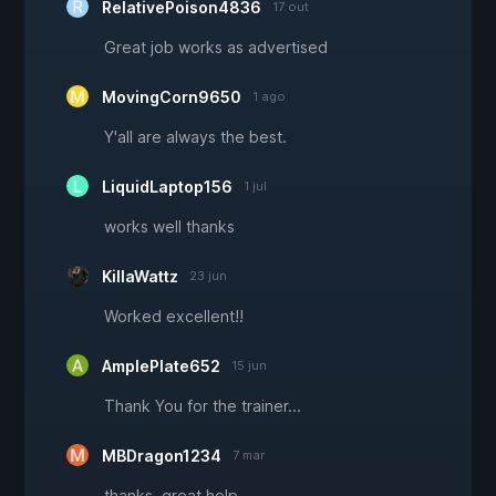
RelativePoison4836
17 out
Great job works as advertised
MovingCorn9650
1 ago
Y'all are always the best.
LiquidLaptop156
1 jul
works well thanks
KillaWattz
23 jun
Worked excellent!!
AmplePlate652
15 jun
Thank You for the trainer...
MBDragon1234
7 mar
thanks, great help.