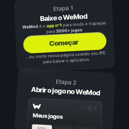
Etapa 1
Baixe o WeMod
para mods e trapaças
app nº1
é o
WeMod
3000+ jogos
para
Começar
PC
...ou visite nossa página usando seu
para baixar o aplicativo
Etapa 2
Abrir o jogo no WeMod
Meus jogos