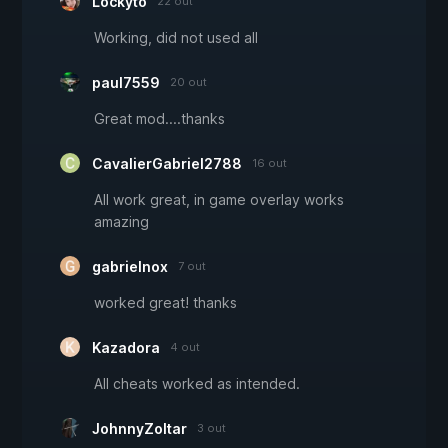
Lockyto
22 out
Working, did not used all
paul7559
20 out
Great mod....thanks
CavalierGabriel2788
16 out
All work great, in game overlay works
amazing
gabrielnox
7 out
worked great! thanks
Kazadora
4 out
All cheats worked as intended.
JohnnyZoltar
3 out