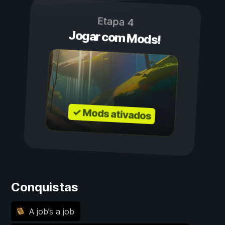
Etapa 4
Jogar com Mods!
✓ Mods ativados
Conquistas
A job’s a job