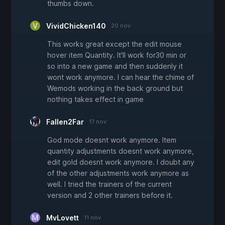
thumbs down.
VividChicken140
20 nov
This works great except the edit mouse
hover item Quantity. It'll work for30 min or
so into a new game and then suddenly it
wont work anymore. I can hear the chime of
Wemods working in the back ground but
nothing takes effect in game
Fallen2Far
17 nov
God mode doesnt work anymore. Item
quantity adjustments doesnt work anymore,
edit gold doesnt work anymore. I doubt any
of the other adjustments work anymore as
well. I tried the trainers of the current
version and 2 other trainers before it.
MvLovett
11 nov