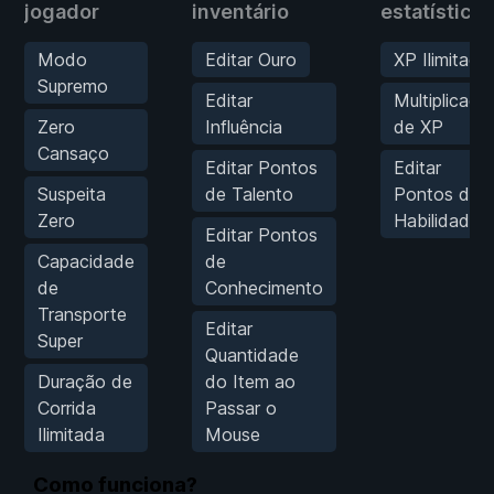
jogador
inventário
estatísticas
Modo
Editar Ouro
XP Ilimitado
Supremo
Editar
Multiplicado
Zero
Influência
de XP
Cansaço
Editar Pontos
Editar
Suspeita
de Talento
Pontos de
Zero
Habilidade
Editar Pontos
Capacidade
de
de
Conhecimento
Transporte
Editar
Super
Quantidade
Duração de
do Item ao
Corrida
Passar o
Ilimitada
Mouse
Como funciona?