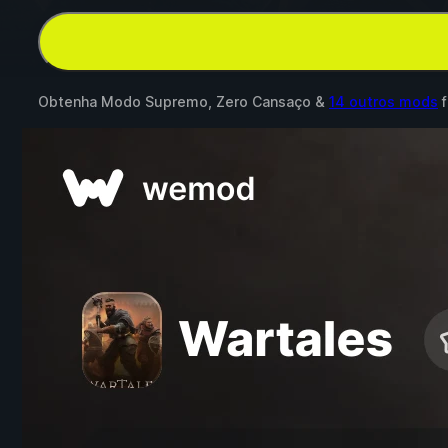
Obtenha Modo Supremo, Zero Cansaço &
14 outros mods
f