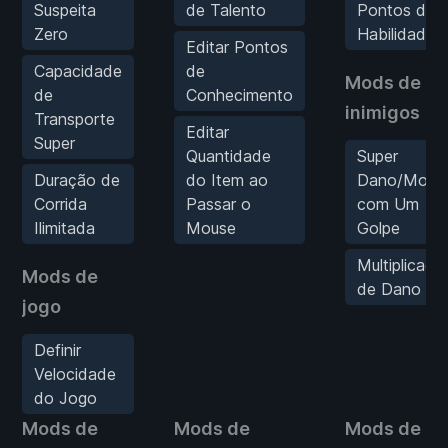
Suspeita
de Talento
Pontos de
Zero
Habilidade
Editar Pontos
Capacidade
de
Mods de
de
Conhecimento
inimigos
Transporte
Editar
Super
Quantidade
Super
Duração de
do Item ao
Dano/Morte
Corrida
Passar o
com Um
Ilimitada
Mouse
Golpe
Multiplicado
Mods de
de Dano
jogo
Definir
Velocidade
do Jogo
Mods de
Mods de
Mods de