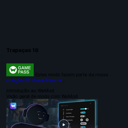
Trapaças
16
Estes mods fazem parte da nossa
coleção PC Game Pass →
.
Introdução ao WeMod
Visão geral de mods com WeMod