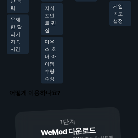
반 능
게임
력
지식
속도
포인
무제
설정
트 편
한 달
집
리기
지속
마우
시간
스 호
버 아
이템
수량
수정
어떻게 이용하나요?
1단계
WeMod 다운로드