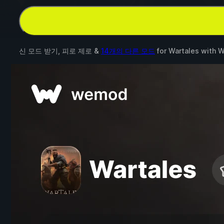
신 모드 받기, 피로 제로 &
14개의 다른 모드
for
Wartales
with
W