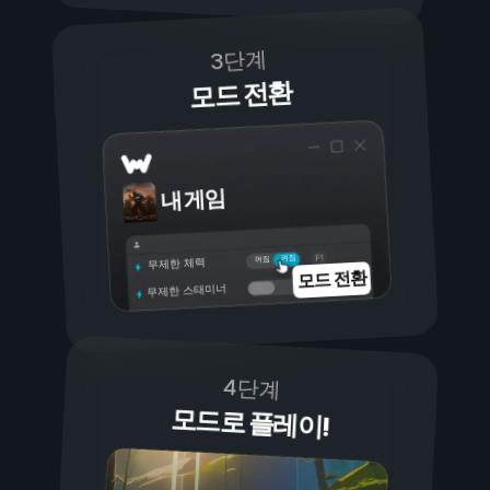
3단계
모드 전환
내 게임
켜짐
꺼짐
무제한 체력
모드 전환
무제한 스태미너
4단계
모드로 플레이!