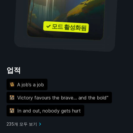
✓ 모드 활성화됨
업적
A job’s a job
Victory favours the brave... and the bold"
In and out, nobody gets hurt
235개 모두 보기