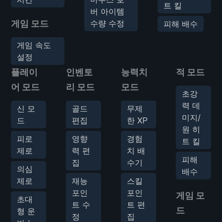
트 킬
버 아이템
게임 모드
수량 수정
피해 배수
게임 속도
설정
플레이
인벤토
능력치
적 모드
어 모드
리 모드
모드
초강
력 데
신 모
골드
무제
미지/
드
편집
한 XP
원 히
피로
영향
경험
트 킬
제로
력 편
치 배
피해
집
수기
의심
배수
제로
재능
스킬
포인
포인
게임 모
초대
트 수
트 편
드
형 운
정
집