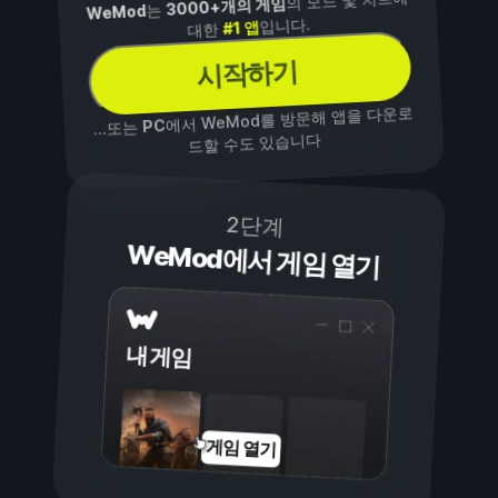
의 모드 및 치트에
3000+개의 게임
는
WeMod
입니다.
#1 앱
대한
시작하기
에서 WeMod를 방문해 앱을 다운로
PC
...또는
드할 수도 있습니다
2단계
WeMod에서 게임 열기
내 게임
게임 열기