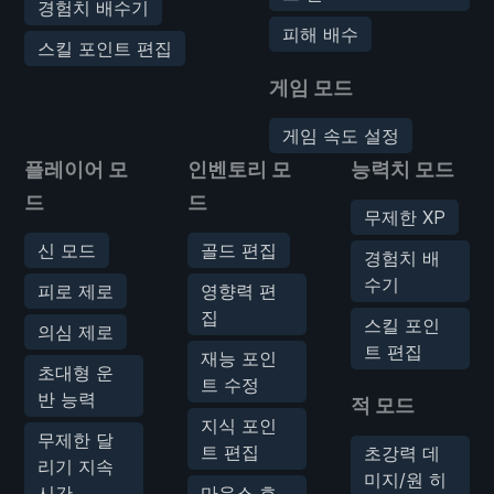
경험치 배수기
피해 배수
스킬 포인트 편집
게임 모드
게임 속도 설정
플레이어 모
인벤토리 모
능력치 모드
드
드
무제한 XP
신 모드
골드 편집
경험치 배
수기
피로 제로
영향력 편
집
스킬 포인
의심 제로
트 편집
재능 포인
초대형 운
트 수정
반 능력
적 모드
지식 포인
무제한 달
트 편집
초강력 데
리기 지속
미지/원 히
시간
마우스 호