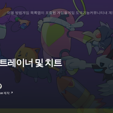
이용 방법
게임 목록
맵이 포함된 게임들
게임 도구
기능
커뮤니티
내 계
ts 트레이너 및 치트
se 제작 ↗