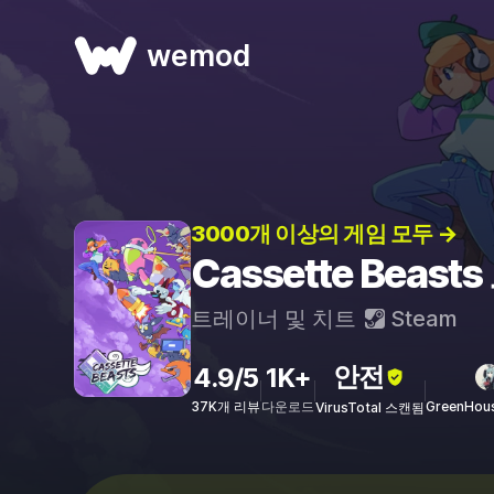
wemod
3000개 이상의 게임 모두 →
Cassette Beas
트레이너 및 치트
Steam
안전
4.9/5
1K+
37K개 리뷰
다운로드
GreenHou
VirusTotal 스캔됨