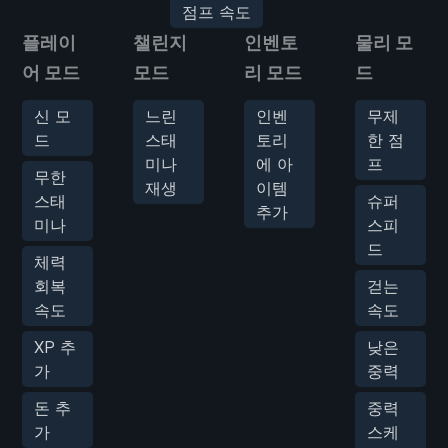
점프 속도
플레이
챌린지
인벤토
물리 모
어 모드
모드
리 모드
드
신 모
느린
인벤
무제
드
스태
토리
한 점
미나
에 아
프
무한
재생
이템
스태
슈퍼
추가
미나
스피
드
체력
회복
걷는
속도
속도
XP 추
낮은
가
중력
돈 추
중력
가
스케