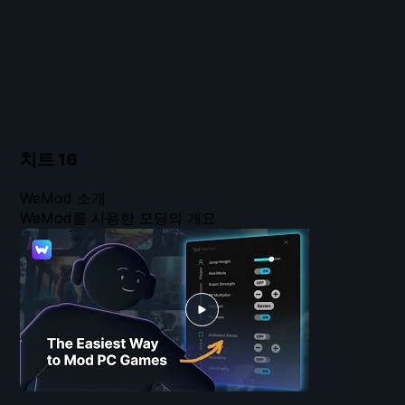
치트
16
WeMod 소개
WeMod를 사용한 모딩의 개요