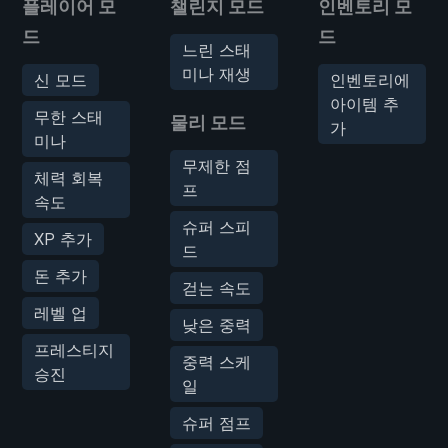
플레이어 모
챌린지 모드
인벤토리 모
드
드
느린 스태
미나 재생
신 모드
인벤토리에
아이템 추
무한 스태
물리 모드
가
미나
무제한 점
체력 회복
프
속도
슈퍼 스피
XP 추가
드
돈 추가
걷는 속도
레벨 업
낮은 중력
프레스티지
중력 스케
승진
일
슈퍼 점프