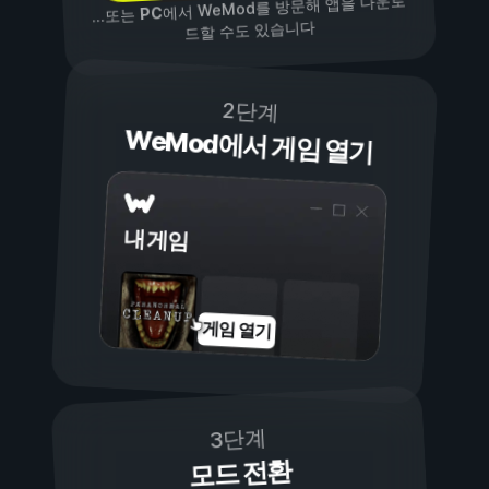
에서 WeMod를 방문해 앱을 다운로
PC
...또는
드할 수도 있습니다
2단계
WeMod에서 게임 열기
내 게임
게임 열기
3단계
모드 전환