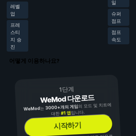
일
레벨
업
슈퍼
점프
프레
스티
점프
지 승
속도
진
어떻게 이용하나요?
1단계
WeMod 다운로드
의 모드 및 치트에
3000+개의 게임
는
WeMod
입니다.
#1 앱
대한
시작하기