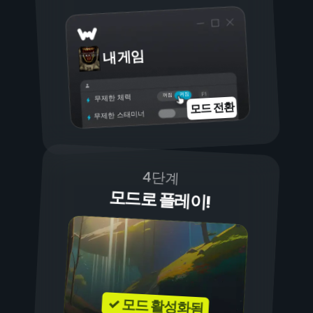
내 게임
켜짐
꺼짐
무제한 체력
모드 전환
무제한 스태미너
4단계
모드로 플레이!
✓ 모드 활성화됨