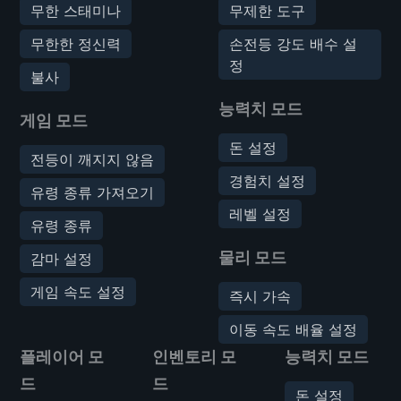
무한 스태미나
무제한 도구
무한한 정신력
손전등 강도 배수 설
정
불사
능력치 모드
게임 모드
돈 설정
전등이 깨지지 않음
경험치 설정
유령 종류 가져오기
레벨 설정
유령 종류
물리 모드
감마 설정
게임 속도 설정
즉시 가속
이동 속도 배율 설정
플레이어 모
인벤토리 모
능력치 모드
드
드
돈 설정