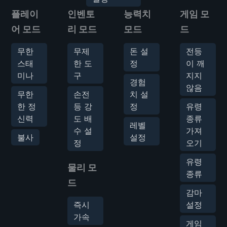
플레이
인벤토
능력치
게임 모
어 모드
리 모드
모드
드
무한
무제
돈 설
전등
스태
한 도
정
이 깨
미나
구
지지
경험
않음
무한
손전
치 설
한 정
등 강
정
유령
신력
도 배
종류
레벨
수 설
가져
불사
설정
정
오기
유령
물리 모
종류
드
감마
즉시
설정
가속
게임