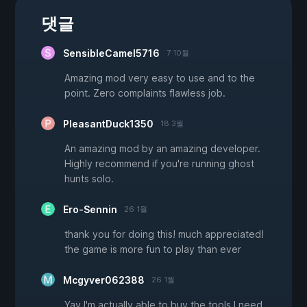
댓글
SensibleCamel5716
7 10월
Amazing mod very easy to use and to the
point. Zero complaints flawless job.
PleasantDuck1350
18 3월
An amazing mod by an amazing developer.
Highly recommend if you're running ghost
hunts solo.
Ero-Sennin
26 1월
thank you for doing this! much appreciated!
the game is more fun to play than ever
Mcgyver062388
26 1월
Yay I'm actually able to buy the tools I need