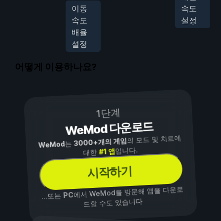
이동
속도
속도
설정
배율
설정
어떻게 이용하나요?
1단계
WeMod 다운로드
의 모드 및 치트에
3000+개의 게임
는
WeMod
입니다.
#1 앱
대한
시작하기
에서 WeMod를 방문해 앱을 다운로
PC
...또는
드할 수도 있습니다