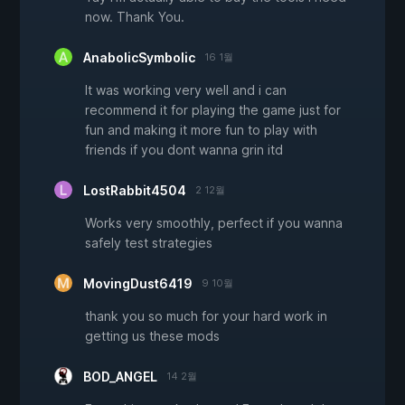
now. Thank You.
AnabolicSymbolic
16 1월
It was working very well and i can
recommend it for playing the game just for
fun and making it more fun to play with
friends if you dont wanna grin itd
LostRabbit4504
2 12월
Works very smoothly, perfect if you wanna
safely test strategies
MovingDust6419
9 10월
thank you so much for your hard work in
getting us these mods
BOD_ANGEL
14 2월