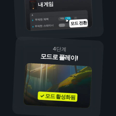
내 게임
켜짐
꺼짐
무제한 체력
모드 전환
무제한 스태미너
4단계
모드로 플레이!
✓ 모드 활성화됨