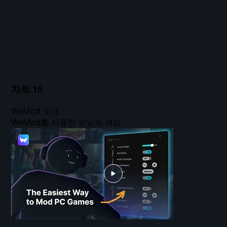
치트
15
WeMod 소개
WeMod를 사용한 모딩의 개요