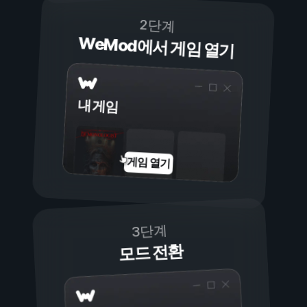
2단계
WeMod에서 게임 열기
내 게임
게임 열기
3단계
모드 전환