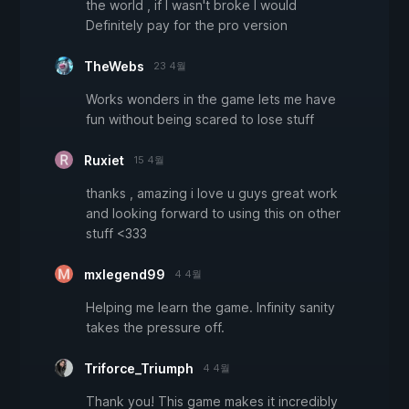
the world , if I wasn't broke I would
Definitely pay for the pro version
TheWebs
23 4월
Works wonders in the game lets me have
fun without being scared to lose stuff
Ruxiet
15 4월
thanks , amazing i love u guys great work
and looking forward to using this on other
stuff <333
mxlegend99
4 4월
Helping me learn the game. Infinity sanity
takes the pressure off.
Triforce_Triumph
4 4월
Thank you! This game makes it incredibly