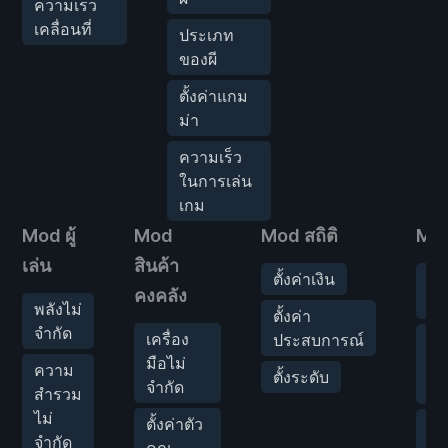
ความเร็ว
เคลื่อนที่
ประเภท
ของผี
ตั้งค่าแกม
ม่า
ความเร็ว
ในการเล่น
เกม
Mod ผู้
Mod
Mod สถิติ
Mod
เล่น
สินค้า
ตั้งค่าเงิน
หล
คงคลัง
ไม
พลังไม่
ตั้งค่า
จำกัด
เครื่อง
ประสบการณ์
รับ
มือไม่
ปร
ความ
ตั้งระดับ
จำกัด
ผี
สำรวม
ไม่
ตั้งค่าตัว
ปร
จำกัด
คูณ