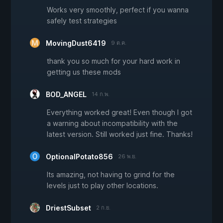
Works very smoothly, perfect if you wanna
safely test strategies
MovingDust6419
9 ต.ค.
thank you so much for your hard work in
getting us these mods
BOD_ANGEL
14 ก.พ.
Everything worked great! Even though I got
a warning about incompatibility with the
latest version. Still worked just fine. Thanks!
OptionalPotato856
26 พ.ย.
Its amazing, not having to grind for the
levels just to play other locations.
DriestSubset
2 ก.ย.