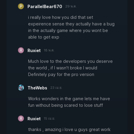
ParallelBear670
29 พ.ค.
i really love how you did that set
expeirence sense they actually have a bug
in the actually game where you wont be
able to get exp
Ruxiet
18 พ.ค.
Much love to the developers you deserve
the world , if I wasn't broke I would
Definitely pay for the pro version
TheWebs
23 เม.ย.
Works wonders in the game lets me have
fun without being scared to lose stuff
Ruxiet
15 เม.ย.
thanks , amazing i love u guys great work