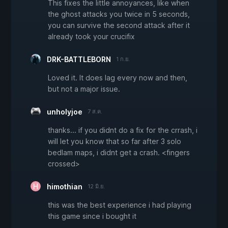
This fixes the little annoyances, like when
the ghost attacks you twice in 5 seconds,
you can survive the second attack after it
already took your crucifix
DRK-BATTLEBORN
1 ก.ย.
Loved it. It does lag every now and then,
but not a major issue.
unholyjoe
7 ส.ค.
thanks... if you didnt do a fix for the crrash, i
will let you know that so far after 3 solo
bedlam maps, i didnt get a crash. <fingers
crossed>
himothian
12 มิ.ย.
this was the best experience i had playing
this game since i bought it