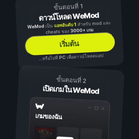
ขั้นตอนที่ 1
ดาวน์โหลด WeMod
สำหรับ mod และ
แอพอันดับ 1
เป็น
WeMod
3000+ เกม
cheats ของ
เริ่มต้น
เพื่อดาวน์โหลดแอป
PC
...หรือไปที่
ขั้นตอนที่ 2
เปิดเกมใน WeMod
เกมของฉัน