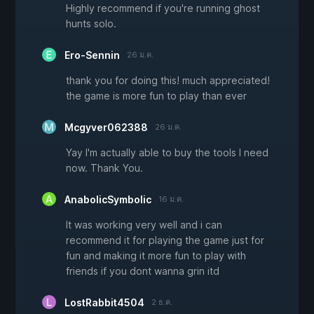
Highly recommend if you're running ghost
hunts solo.
Ero-Sennin
26 ม.ค.
thank you for doing this! much appreciated!
the game is more fun to play than ever
Mcgyver062388
26 ม.ค.
Yay I'm actually able to buy the tools I need
now. Thank You.
AnabolicSymbolic
16 ม.ค.
It was working very well and i can
recommend it for playing the game just for
fun and making it more fun to play with
friends if you dont wanna grin itd
LostRabbit4504
2 ธ.ค.