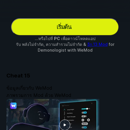
เริ่มต้น
...หรือไปที่
PC
เพื่อดาวน์โหลดแอป
รับ พลังไม่จำกัด, ความสำรวมไม่จำกัด &
อีก 13 Mod
for
Demonologist
with
WeMod
Cheat
15
ข้อมูลเกี่ยวกับ WeMod
ภาพรวมการ Mod ด้วย WeMod