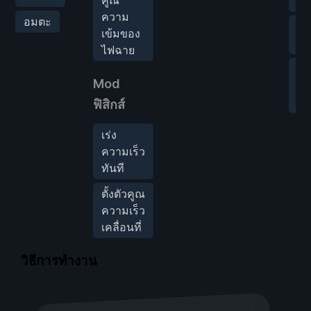
ขอ
ความ
อมตะ
ตั้
เข้มของ
แก
ไฟฉาย
คว
Mod
ใน
เล
ฟิสิกส์
เร่ง
ความเร็ว
ทันที
ตั้งตัวคูณ
ความเร็ว
เคลื่อนที่
วิธีการทำงาน