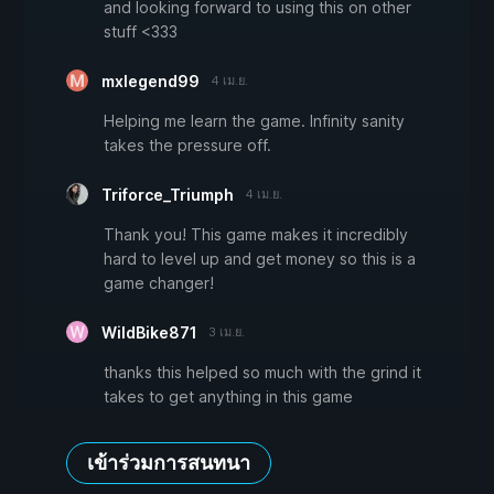
and looking forward to using this on other
stuff <333
mxlegend99
4 เม.ย.
Helping me learn the game. Infinity sanity
takes the pressure off.
Triforce_Triumph
4 เม.ย.
Thank you! This game makes it incredibly
hard to level up and get money so this is a
game changer!
WildBike871
3 เม.ย.
thanks this helped so much with the grind it
takes to get anything in this game
เข้าร่วมการสนทนา