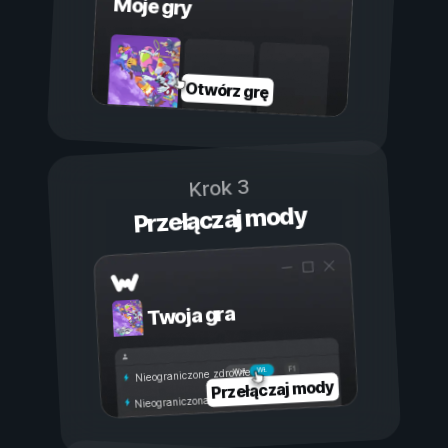
Moje gry
Otwórz grę
Krok 3
Przełączaj mody
Twoja gra
Wł.
Wył.
Nieograniczone zdrowie
Przełączaj mody
Nieograniczona wytrzymałość