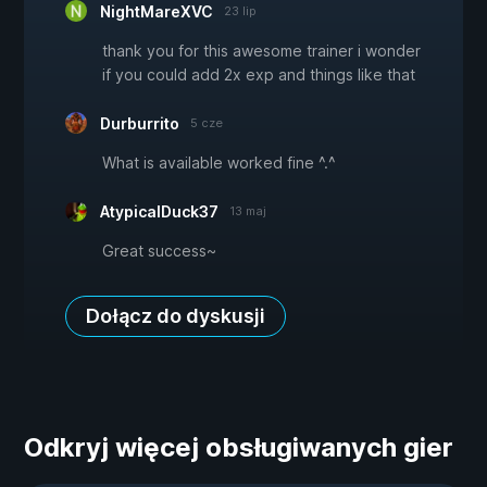
NightMareXVC
23 lip
thank you for this awesome trainer i wonder
if you could add 2x exp and things like that
Durburrito
5 cze
What is available worked fine ^.^
AtypicalDuck37
13 maj
Great success~
Dołącz do dyskusji
Odkryj więcej obsługiwanych gier