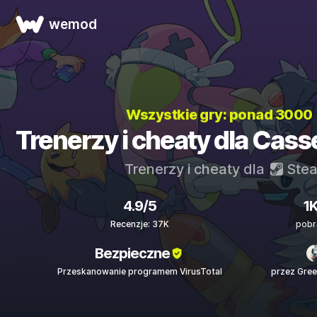
wemod
Wszystkie gry: ponad 3000
Trenerzy i cheaty dla Cass
Trenerzy i cheaty dla
Ste
4.9/5
1
Recenzje: 37K
pobr
Bezpieczne
Przeskanowanie programem VirusTotal
przez Gre