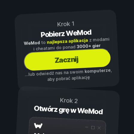
Krok 1
Pobierz WeMod
z modami
najlepsza aplikacja
to
WeMod
3000+ gier
i cheatami do ponad
Zacznij
,
komputerze
...lub odwiedź nas na swoim
aby pobrać aplikację
Krok 2
Otwórz grę w WeMod