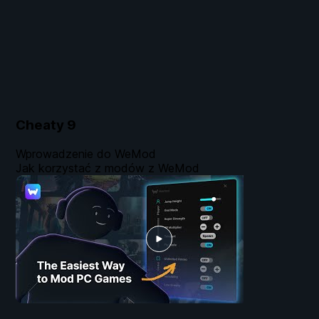
Cheaty
9
Wprowadzenie do WeMod
Jak korzystać z modów z WeMod