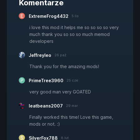
Komentarze
ExtremeFrog4432
5 lis
i love this mod it helps me so so so so very
much thank you so so so much memod
developers
Jeffreyleo
26 paź
Thank you for the amazing mods!
PrimeTree3960
25 cze
very good man very GOATED
Ieatbeans2007
29 mar
Finally worked this time! Love this game,
mods or not. :)
SilverFox788
8 lut