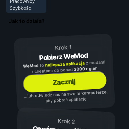
Pracownicy
Szybkość
Jak to działa?
Krok 1
Pobierz WeMod
z modami
najlepsza aplikacja
to
WeMod
3000+ gier
i cheatami do ponad
Zacznij
,
komputerze
...lub odwiedź nas na swoim
aby pobrać aplikację
Krok 2