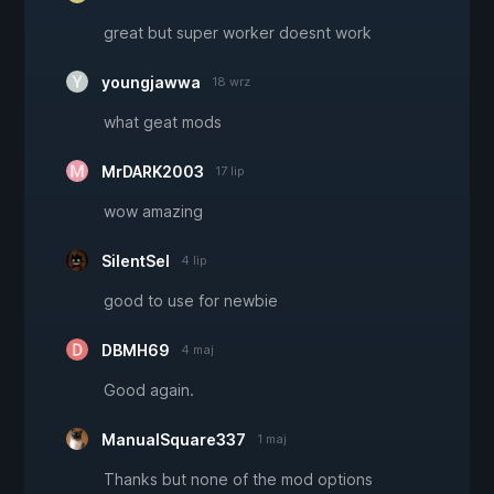
great but super worker doesnt work
youngjawwa
18 wrz
what geat mods
MrDARK2003
17 lip
wow amazing
SilentSel
4 lip
good to use for newbie
DBMH69
4 maj
Good again.
ManualSquare337
1 maj
Thanks but none of the mod options