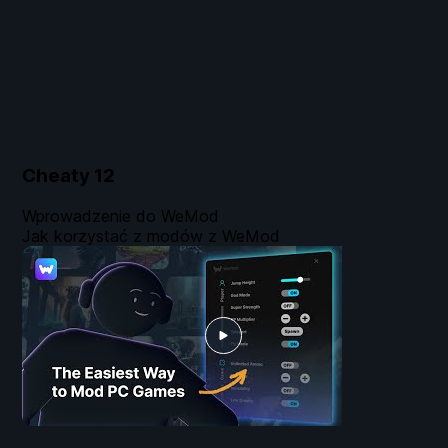
Cheaty
12
Wprowadzenie do WeMod
Jak korzystać z modów z WeMod