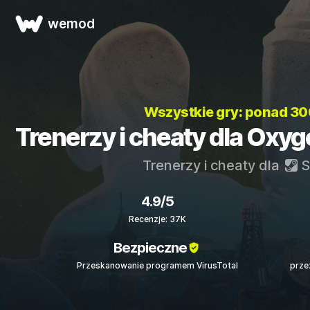
wemod
Wszystkie gry: ponad 3
Trenerzy i cheaty dla Oxyge
Trenerzy i cheaty dla
S
4.9/5
Recenzje: 37K
Bezpieczne
Przeskanowanie programem VirusTotal
prze