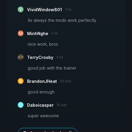
VividWindow801
7 lis
As always the mods work perfectly
MinhNghe
5 lis
nice work, bros
TerryCrosby
4 lis
good job with the trainer
BrandonJHeat
20 paź
good enough
Daboicasper
15 paź
super awesome