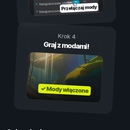
Wł.
Wył.
Nieograniczone zdrowie
Przełączaj mody
Nieograniczona wytrzymałość
Krok 4
Graj z modami!
✓ Mody włączone