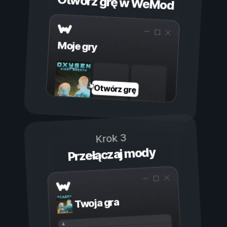
Otwórz grę w WeMod
Moje gry
Otwórz grę
Krok 3
Przełączaj mody
Twoja gra