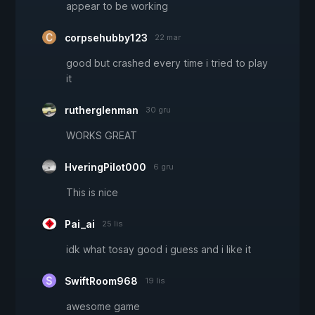
appear to be working
corpsehubby123
22 mar
good but crashed every time i tried to play
it
rutherglenman
30 gru
WORKS GREAT
HveringPilot000
6 gru
This is nice
Pai_ai
25 lis
idk what tosay good i guess and i like it
SwiftRoom968
19 lis
awesome game