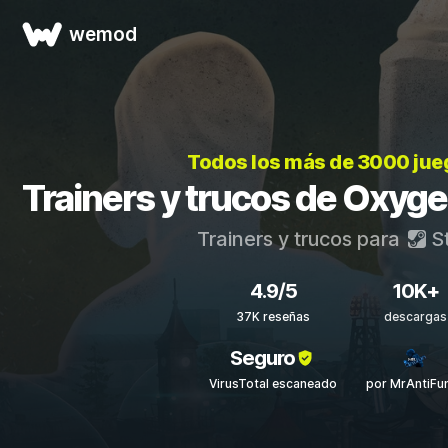
wemod
Todos los más de 3000 ju
Trainers y trucos de Oxygen
Trainers y trucos para
S
4.9/5
10K+
37K reseñas
descargas
Seguro
VirusTotal escaneado
por MrAntiFu