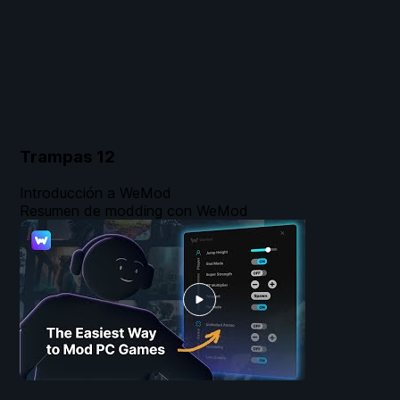
Trampas
12
Introducción a WeMod
Resumen de modding con WeMod