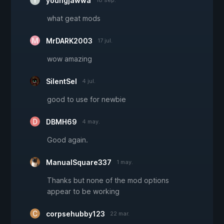
youngjawwa
18 sep.
what geat mods
MrDARK2003
17 jul.
wow amazing
SilentSel
4 jul.
good to use for newbie
DBMH69
4 may.
Good again.
ManualSquare337
1 may.
Thanks but none of the mod options
appear to be working
corpsehubby123
22 mar.