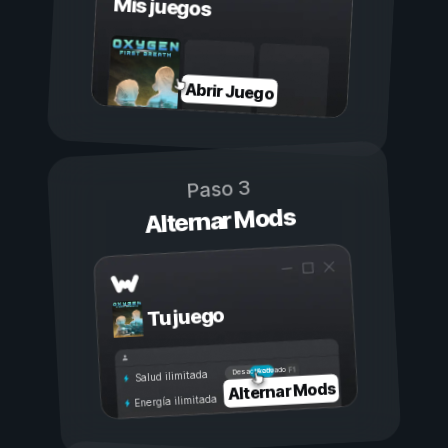
Mis juegos
Abrir Juego
Paso 3
Alternar Mods
Tu juego
Activado
Desactivado
Salud ilimitada
Alternar Mods
Energía ilimitada