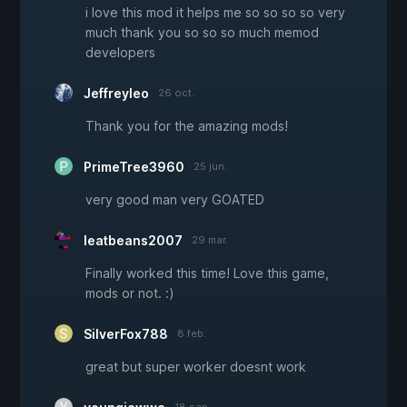
i love this mod it helps me so so so so very
much thank you so so so much memod
developers
Jeffreyleo
26 oct.
Thank you for the amazing mods!
PrimeTree3960
25 jun.
very good man very GOATED
Ieatbeans2007
29 mar.
Finally worked this time! Love this game,
mods or not. :)
SilverFox788
8 feb.
great but super worker doesnt work