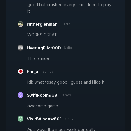
good but crashed every time i tried to play
it
rutherglenman
30 dic.
WORKS GREAT
HveringPilot000
6 dic.
This is nice
Pai_ai
25 nov.
idk what tosay good i guess and i like it
SwiftRoom968
19 nov.
awesome game
VividWindow801
7 nov.
As always the mods work perfectly