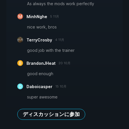
As always the mods work perfectly
MinhNghe
5 11月
nice work, bros
TerryCrosby
4 11月
good job with the trainer
BrandonJHeat
20 10月
good enough
Daboicasper
15 10月
super awesome
ディスカッションに参加