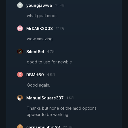
youngjawwa
18 9月
what geat mods
MrDARK2003
17 7月
wow amazing
SilentSel
4 7月
good to use for newbie
DBMH69
4 5月
Good again.
ManualSquare337
1 5月
Thanks but none of the mod options
appear to be working
corpsehubby123
22 3月