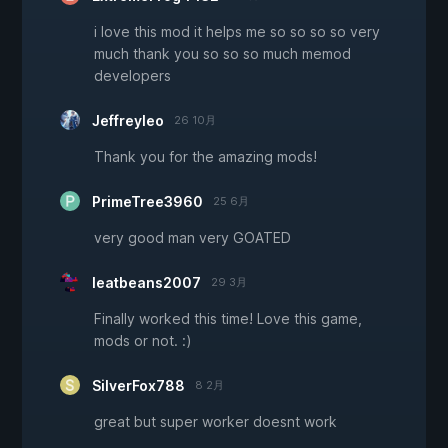
i love this mod it helps me so so so so very
much thank you so so so much memod
developers
Jeffreyleo
26 10月
Thank you for the amazing mods!
PrimeTree3960
25 6月
very good man very GOATED
Ieatbeans2007
29 3月
Finally worked this time! Love this game,
mods or not. :)
SilverFox788
8 2月
great but super worker doesnt work