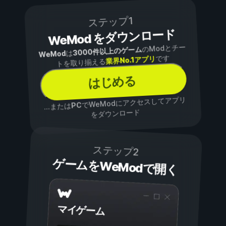
ステップ1
WeMod をダウンロード
のModとチー
3000件以上のゲーム
は
WeMod
です
業界No.1アプリ
トを取り揃える
はじめる
でWeModにアクセスしてアプリ
PC
...または
をダウンロード
ステップ2
ゲームをWeModで開く
マイゲーム