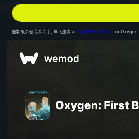
無制限の健康を入手, 無限酸素 &
その他10件のMod
for
Oxygen: 