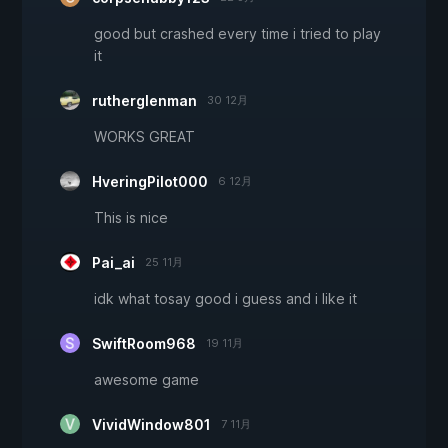
good but crashed every time i tried to play
it
rutherglenman
30 12月
WORKS GREAT
HveringPilot000
6 12月
This is nice
Pai_ai
25 11月
idk what tosay good i guess and i like it
SwiftRoom968
19 11月
awesome game
VividWindow801
7 11月