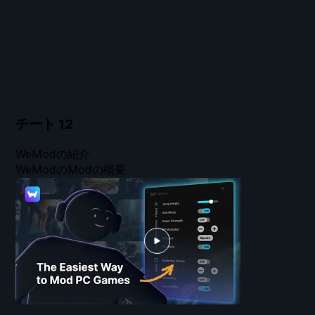
チート
12
WeModの紹介
WeModのModの概要